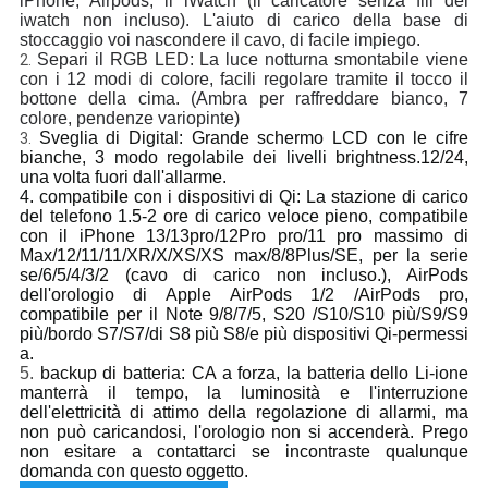
iPhone, Airpods, il iWatch (il caricatore senza fili del 
iwatch non incluso). L'aiuto di carico della base di 
stoccaggio voi nascondere il cavo, di facile impiego.
Separi il RGB LED: La luce notturna smontabile viene 
2.
con i 12 modi di colore, facili regolare tramite il tocco il 
bottone della cima. (Ambra per raffreddare bianco, 7 
colore, pendenze variopinte)
Sveglia di Digital: Grande schermo LCD con le cifre
3.
bianche, 3 modo regolabile dei livelli brightness.12/24,
una volta fuori dall'allarme.
4. compatibile con i dispositivi di Qi: La stazione di carico
del telefono 1.5-2 ore di carico veloce pieno, compatibile
con il iPhone 13/13pro/12Pro pro/11 pro massimo di
Max/12/11/11/XR/X/XS/XS max/8/8Plus/SE, per la serie
se/6/5/4/3/2 (cavo di carico non incluso.), AirPods
dell'orologio di Apple AirPods 1/2 /AirPods pro,
compatibile per il Note 9/8/7/5, S20 /S10/S10 più/S9/S9
più/bordo S7/S7/di S8 più S8/e più dispositivi Qi-permessi
a.
5.
backup di batteria: CA a forza, la batteria dello Li-ione
manterrà il tempo, la luminosità e l'interruzione
dell'elettricità di attimo della regolazione di allarmi, ma
non può caricandosi, l'orologio non si accenderà. Prego
non esitare a contattarci se incontraste qualunque
domanda con questo oggetto.