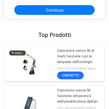
di scrittorio di Digital
Continua
Top Prodotti
Caricatore senza fili di
multi funzione con la
lampada dell'orologio
USD15.99-19.99 MOQ:50pcs
CONTATTO
Caricatore senza fili
funzione ultrasonica
dell'umidificatore dell'aria
di multi
USD7.99-10.99 MOQ:100PCS