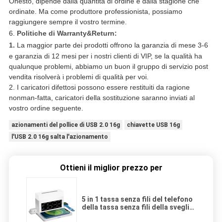
Onesto, dipende dalla quantità di ordine e dalla stagione che
ordinate. Ma come produttore professionista, possiamo
raggiungere sempre il vostro termine.
6.
Politiche di Warranty&Return:
1.
La maggior parte dei prodotti offrono la garanzia di mese 3-6
e garanzia di 12 mesi per i nostri clienti di VIP, se la qualità ha
qualunque problemi, abbiamo un buon il gruppo di servizio post
vendita risolverà i problemi di qualità per voi.
2. I caricatori difettosi possono essere restituiti da ragione
nonman-fatta, caricatori della sostituzione saranno inviati al
vostro ordine seguente.
azionamenti del pollice di USB 2.0 16g
chiavette USB 16g
l'USB 2.0 16g salta l'azionamento
Ottieni il miglior prezzo per
5 in 1 tassa senza fili del telefono
della tassa senza fili della sveglia
della luce notturna della lampada