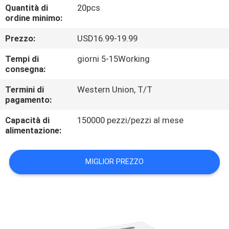
CONTROLLO
Quantità di
20pcs
ordine minimo:
DI
Prezzo:
USD16.99-19.99
QUALITÀ
Tempi di
giorni 5-15Working
consegna:
CONTATTICI
Termini di
Western Union, T/T
pagamento:
RICHIEDA
Capacità di
150000 pezzi/pezzi al mese
UNA
alimentazione:
CITAZIONE
MIGLIOR PREZZO
MAPPA
DEL
SITO