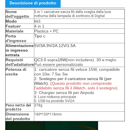
Descrizione di prodotto
Nome
5 in 1 caricatore senza fili della sveglia della luce
dell'oggetto
notturna della lampada di scrittorio di Digital
Modo
N65
Featuer
4 in 1
Materiale
Plastica + PC
Porta
Tipo c
d'ingresso
Alimentazione
5V/3A.9V/2A.12V/1.5A
in ingresso
entrata
Requisiti
QC3.0
sopra
18W(
non includere) .30
w meglio.
dell'adattatore
Può essere personalizzato
Potenza di
1: caricatore senza fili veloce 15W, compatibile
uscita
con 10w. 7.5w, 5w.
2:
Sostegno per il caricatore senza fili (per
iWatch).
(Questo prodotto non comprende
l'addebito senza fili il iWatch, solo il sostegno)
3: Chargier senza fili per Airpods
4: Luce notturna principale
5: USB ha prodotto 5V/2A
Peso netto del
378g
prodotto
Dimensione
180*150*118mm
del prodotto