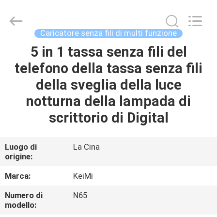
Sunning
Tension
Industrial
Co.,
Ltd..
Caricatore senza fili di multi funzione
All
Rights
Reserved.
5 in 1 tassa senza fili del
CASA
Developed
by
telefono della tassa senza fili
ECER
PRODOTTI
della sveglia della luce
notturna della lampada di
CIRCA
scrittorio di Digital
NOI
Luogo di
La Cina
origine:
GIRO
DELLA
Marca:
KeiMi
FABBRICA
Numero di
N65
modello: