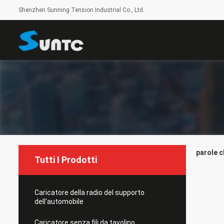
Shenzhen Sunning Tension Industrial Co., Ltd.
parole c
Tutti I Prodotti
Caricatore della radio del supporto
dell'automobile
Caricatore senza fili da tavolino