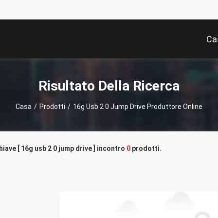
Ca
Risultato Della Ricerca
Casa
/
Prodotti
/
16g Usb 2 0 Jump Drive Produttore Online
hiave [ 16g usb 2 0 jump drive ] incontro
0
prodotti.