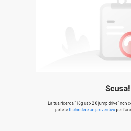
Scusa!
La tua ricerca "
16g usb 2 0 jump drive
" non 
potete
Richiedere un preventivo
per farci