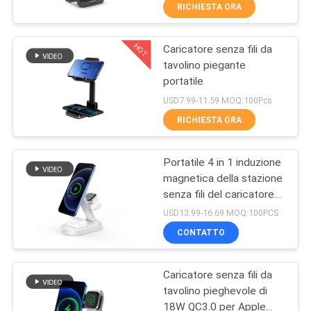
CONTROLLO
RICHIESTA ORA
DI
HOT
Caricatore senza fili da
QUALITÀ
21
tavolino piegante
portatile
Caricatore senza fili
CONTATTICI
USD7.99-11.59 MOQ:100Pcs
del cuscinetto di
RICHIESTA ORA
topo
RICHIEDA
Portatile 4 in 1 induzione
UNA
magnetica della stazione
CITAZIONE
senza fili del caricatore
29
15W
USD13.99-16.69 MOQ:100PCS
Supporto di carico
MAPPA
CONTATTO
DEL
senza fili veloce
Caricatore senza fili da
SITO
tavolino pieghevole di
18W QC3.0 per Apple