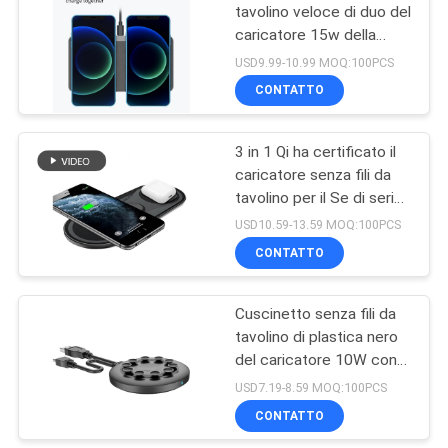
tavolino veloce di duo del
caricatore 15w della
13
bobina doppia per
USD9.99-10.99 MOQ:100PCS
Stazione senza fili
CONTATTO
del caricatore
3 in 1 Qi ha certificato il
caricatore senza fili da
tavolino per il Se di serie
dell'orologio di Apple
USD10.59-13.59 MOQ:100PCS
CONTATTO
22
Caricatori senza fili
Cuscinetto senza fili da
tavolino di plastica nero
portatili
del caricatore 10W con
la tazza di aspirazione
USD7.19-8.59 MOQ:100PCS
CONTATTO