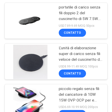
portatile di carico senza
62
fili doppio 2 del
Caricatore senza fili
cuscinetto di 5W 7.5W
10W OVP OCP in 1
USD7.89-9.69 MOQ:50pcs
magnetico
CONTATTO
L'unità di elaborazione
super di carico senza fili
veloce del cuscinetto di
7
Qi 10W riveste di pelle
USD8.99-11.49 MOQ:100pcs
Caricatore senza fili
induttivo
CONTATTO
della sveglia
piccolo regalo senza fili
del caricatore di 10W
15W OVP OCP per e
Iphone
USD6.69-10.99 MOQ:200pcs