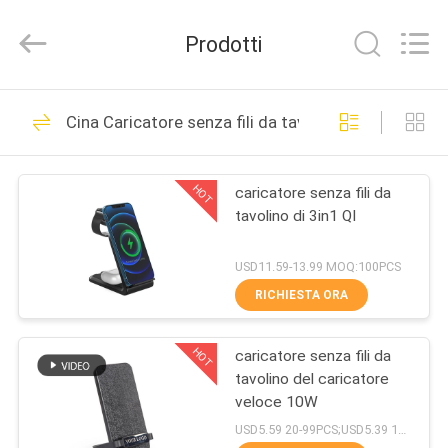
Tension
Industrial
Co.,
Prodotti
Ltd..
All
Rights
Reserved.
CASA
Developed
35
by
Cina Caricatore senza fili da tavolino
ECER
Caricatore della
PRODOTTI
radio del supporto
HOT
caricatore senza fili da
tavolino di 3in1 QI
dell'automobile
CIRCA
NOI
USD11.59-13.99 MOQ:100PCS
RICHIESTA ORA
59
GIRO
Caricatore senza fili
HOT
caricatore senza fili da
DELLA
tavolino del caricatore
FABBRICA
da tavolino
veloce 10W
USD5.59 20-99PCS;USD5.39 100-499pcs;5.19USD 500-1999PCS;4.99USD 2000PCS+ MOQ:20pcs