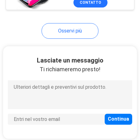
CONTATTO
10
Caricatore senza fili
della lampada
Osservi più
Lasciate un messaggio
Ti richiameremo presto!
12
Caricatore senza fili
incastonato
44