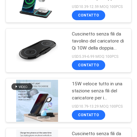
IWatch
PRIVACY
USD10.39-12.59 MOQ:100PCS
CONTATTO
POLICY
65
Caricatore senza fili
Cuscinetto senza fili da
tavolino del caricatore di
di multi funzione
Qi 10W della doppia
porta per Iphone Airpods
USD5.39-6.99 MOQ:100PCS
CONTATTO
15W veloce tutto in una
19
stazione senza fili del
La Banca senza fili
caricatore per i
dispositivi multipli
USD10.79-13.29 MOQ:100PCS
di potere di carico
CONTATTO
Cuscinetto senza fili da