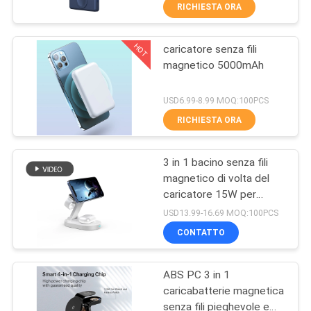
CONTROLLO
RICHIESTA ORA
DI
HOT
caricatore senza fili
QUALITÀ
21
magnetico 5000mAh
Caricatore senza fili
CONTATTICI
USD6.99-8.99 MOQ:100PCS
del cuscinetto di
RICHIESTA ORA
topo
RICHIEDA
3 in 1 bacino senza fili
UNA
magnetico di volta del
CITAZIONE
caricatore 15W per
29
Iphone12
USD13.99-16.69 MOQ:100PCS
Supporto di carico
MAPPA
CONTATTO
DEL
senza fili veloce
ABS PC 3 in 1
SITO
caricabatterie magnetica
senza fili pieghevole e