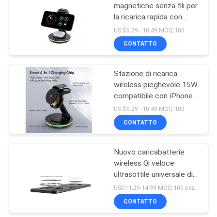
magnetiche senza fili per
la ricarica rapida con
13
metodo di ricarica senza
US $9.29 - 10.49 MOQ:100
fili
Stazione senza fili
CONTATTO
del caricatore
Stazione di ricarica
wireless pieghevole 15W
compatibile con iPhone
15 14 13 12
US $9.29 - 10.49 MOQ:100
CONTATTO
22
Caricatori senza fili
Nuovo caricabatterie
wireless Qi veloce
portatili
ultrasottile universale di
tipo C Oem15W 10W di
USD11.29-14.99 MOQ:100 pezzi
vendita calda
CONTATTO