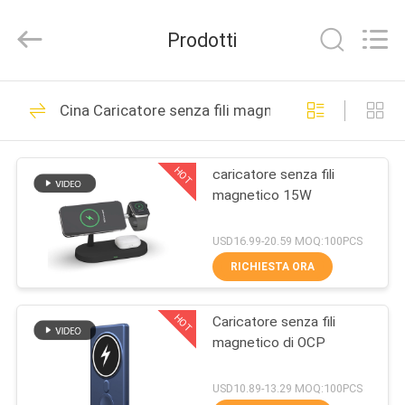
Tension
Industrial
Co.,
Prodotti
Ltd..
All
Rights
Reserved.
Developed
CASA
35
by
Cina Caricatore senza fili magnetico
ECER
Caricatore della
PRODOTTI
radio del supporto
HOT
caricatore senza fili
magnetico 15W
dell'automobile
CIRCA
NOI
USD16.99-20.59 MOQ:100PCS
RICHIESTA ORA
59
GIRO
Caricatore senza fili
HOT
Caricatore senza fili
DELLA
magnetico di OCP
FABBRICA
da tavolino
USD10.89-13.29 MOQ:100PCS