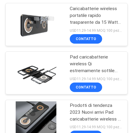
Caricabatterie wireless
62
portatile rapido
Caricatore senza fili
trasparente da 15 Watt
per auricolare Smart
USD11.29-14.99 MOQ:100 pezzi
magnetico
Watch per telefono
CONTATTO
Pad caricabatterie
wireless Qi
estremamente sottile
7
all'ingrosso da 15 W per
USD11.29-14.99 MOQ:100 pezzi
Caricatore senza fili
Iphone e auricolari per
CONTATTO
orologio
della sveglia
Prodotti di tendenza
2023 Nuovi arrivi Pad
caricabatterie wireless 3
in 1 trasparente per
USD11.29-14.99 MOQ:100 pezzi
ricarica rapida rapida del