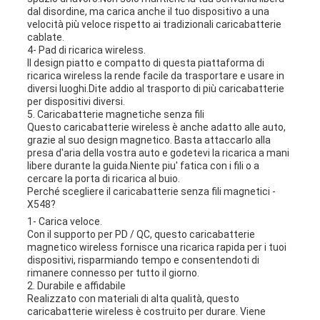
dal disordine, ma carica anche il tuo dispositivo a una
velocità più veloce rispetto ai tradizionali caricabatterie
cablate.
4- Pad di ricarica wireless.
Il design piatto e compatto di questa piattaforma di
ricarica wireless la rende facile da trasportare e usare in
diversi luoghi.Dite addio al trasporto di più caricabatterie
per dispositivi diversi.
5. Caricabatterie magnetiche senza fili
Questo caricabatterie wireless è anche adatto alle auto,
grazie al suo design magnetico. Basta attaccarlo alla
presa d'aria della vostra auto e godetevi la ricarica a mani
libere durante la guida.Niente piu' fatica con i fili o a
cercare la porta di ricarica al buio.
Perché scegliere il caricabatterie senza fili magnetici -
X548?
1- Carica veloce.
Con il supporto per PD / QC, questo caricabatterie
magnetico wireless fornisce una ricarica rapida per i tuoi
dispositivi, risparmiando tempo e consentendoti di
rimanere connesso per tutto il giorno.
2. Durabile e affidabile
Realizzato con materiali di alta qualità, questo
caricabatterie wireless è costruito per durare. Viene