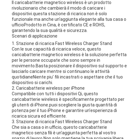
Il caricabatterie magnetico wireless è un prodotto
rivoluzionario che cambierà il modo di caricare i
dispositivi.questa stazione di ricarica non è solo
funzionale ma anche un'aggiunta elegante alla tua casa o
ufficioProdotto in Cina, è certificato CE e ROHS,
garantendo la sua qualità e sicurezza.
Scenari di applicazione
1. Stazione di ricarica Fast Wireless Charger Stand
Con le sue capacità di ricarica veloce, questo
caricabatterie magnetico wireless è la soluzione perfetta
per le persone occupate che sono sempre in
movimento.Basta posizionare il dispositivo sul supporto e
lasciarlo caricare mentre si continuano le attività
quotidianeNiente piu' fili incastrati o aspettare che il tuo
dispositivo si carichi.
2. Caricabatterie wireless per iPhone
Compatibile con tutti i dispositivi Qi, questo
caricabatterie wireless è specificamente progettato per
gli utenti di iPhone.puoi scegliere la giusta quantità di
potenza per il tuo iPhone e garantire un'esperienza di
ricarica sicura ed efficiente.
3. Stazione di ricarica Fast Wireless Charger Stand
Che sia a casa o in ufficio, questo caricabatterie
magnetico senza fili è un'aggiunta perfetta al vostro
spazio di lavoro.Non solo mantiene la tua scrivania libera