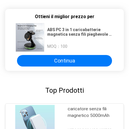
Ottieni il miglior prezzo per
ABS PC 3 in 1 caricabatterie
magnetica senza fili pieghevole e
portatile con ricarica rapida
MOQ：
100
Continua
Top Prodotti
caricatore senza fili
magnetico 5000mAh