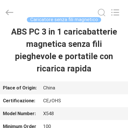
Shenzhen
Sunning
Tension
Industrial
Caricatore senza fili magnetico
Co.,
Ltd..
ABS PC 3 in 1 caricabatterie
CASA
All
Rights
Reserved.
magnetica senza fili
Developed
by
PRODOTTI
ECER
pieghevole e portatile con
ricarica rapida
CIRCA
NOI
Place of Origin:
China
Certificazione:
CE,rOHS
GIRO
Model Number:
X548
DELLA
Minimum Order
100