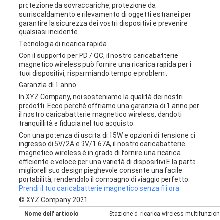
protezione da sovraccariche, protezione da
surriscaldamento e rilevamento di oggetti estranei per
garantire la sicurezza dei vostri dispositivi e prevenire
qualsiasi incidente.
Tecnologia di ricarica rapida
Con il supporto per PD / QC, il nostro caricabatterie
magnetico wireless può fornire una ricarica rapida per i
tuoi dispositivi, risparmiando tempo e problemi.
Garanzia di 1 anno
In XYZ Company, noi sosteniamo la qualità dei nostri
prodotti. Ecco perché offriamo una garanzia di 1 anno per
il nostro caricabatterie magnetico wireless, dandoti
tranquillità e fiducia nel tuo acquisto.
Con una potenza di uscita di 15W e opzioni di tensione di
ingresso di 5V/2A e 9V/1.67A, il nostro caricabatterie
magnetico wireless è in grado di fornire una ricarica
efficiente e veloce per una varietà di dispositivi.E la parte
miglioreIl suo design pieghevole consente una facile
portabilità, rendendolo il compagno di viaggio perfetto.
Prendi il tuo caricabatterie magnetico senza fili ora
© XYZ Company 2021.
Nome dell' articolo
Stazione di ricarica wireless multifunzion