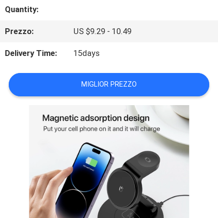
FABBRICA
Quantity:
Prezzo:
US $9.29 - 10.49
CONTROLLO
Delivery Time:
15days
DI
QUALITÀ
MIGLIOR PREZZO
CONTATTICI
RICHIEDA
UNA
CITAZIONE