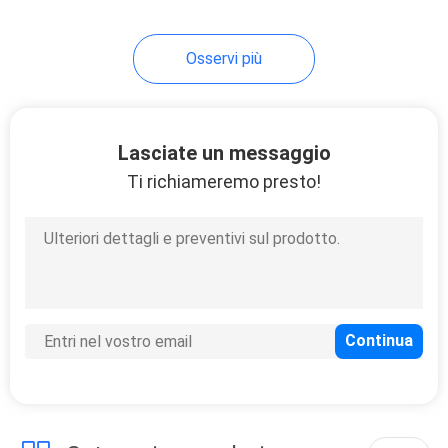
62
Osservi più
Caricatore senza fili
magnetico
Lasciate un messaggio
Ti richiameremo presto!
7
Caricatore senza fili
della sveglia