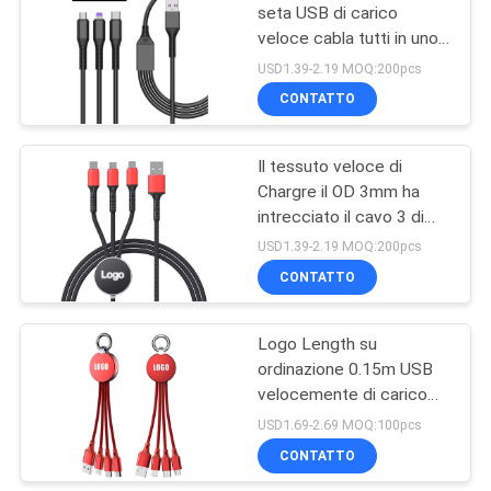
seta USB di carico
veloce cabla tutti in uno
13
per Huawei
USD1.39-2.19 MOQ:200pcs
Stazione senza fili
CONTATTO
del caricatore
Il tessuto veloce di
Chargre il OD 3mm ha
intrecciato il cavo 3 di
USB in regali
USD1.39-2.19 MOQ:200pcs
promozionali 1
CONTATTO
22
Caricatori senza fili
Logo Length su
ordinazione 0.15m USB
portatili
velocemente di carico
cabla lo scorrimento di
USD1.69-2.69 MOQ:100pcs
incandescenza del LED
CONTATTO