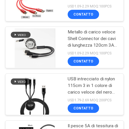
PRIVACY
USD1.09-2.29 MOQ:100PCS
CONTATTO
POLICY
65
Caricatore senza fili
Metallo di carico veloce
Shell Connector dei cavi
di multi funzione
di lunghezza 120cm 3A
USB
USD1.09-2.29 MOQ:100PCS
CONTATTO
USB intrecciato di nylon
19
115cm 3 in 1 colore di
La Banca senza fili
carico veloce del nero
dell'OEM del cavo
USD1.79-2.69 MOQ:200PCS
di potere di carico
CONTATTO
Il pesce 5A di tessitura di