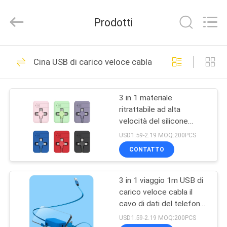
Sunning
Tension
Industrial
Prodotti
Co.,
Ltd..
All
Rights
Reserved.
CASA
35
Developed
Cina USB di carico veloce cabla
by
ECER
Caricatore della
PRODOTTI
radio del supporto
3 in 1 materiale
ritrattabile ad alta
dell'automobile
CIRCA
velocità del silicone
NOI
dell'ABS del TPE del
USD1.59-2.19 MOQ:200PCS
cavo di dati
CONTATTO
59
GIRO
Caricatore senza fili
3 in 1 viaggio 1m USB di
DELLA
carico veloce cabla il
FABBRICA
da tavolino
cavo di dati del telefono
cellulare
USD1.59-2.19 MOQ:200PCS