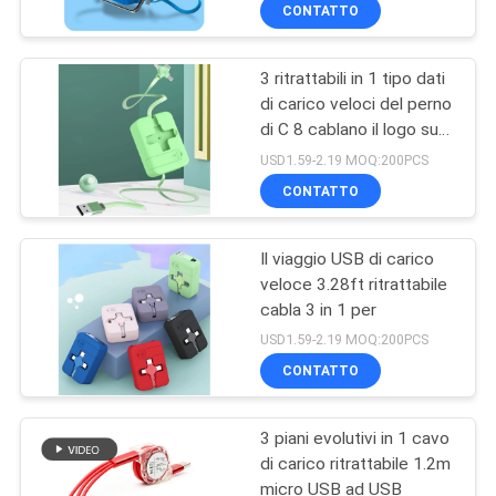
CONTROLLO
CONTATTO
DI
3 ritrattabili in 1 tipo dati
QUALITÀ
21
di carico veloci del perno
di C 8 cablano il logo su
Caricatore senza fili
CONTATTICI
ordinazione
USD1.59-2.19 MOQ:200PCS
del cuscinetto di
CONTATTO
topo
RICHIEDA
Il viaggio USB di carico
UNA
veloce 3.28ft ritrattabile
CITAZIONE
cabla 3 in 1 per
29
USD1.59-2.19 MOQ:200PCS
Supporto di carico
MAPPA
CONTATTO
DEL
senza fili veloce
3 piani evolutivi in 1 cavo
SITO
di carico ritrattabile 1.2m
micro USB ad USB