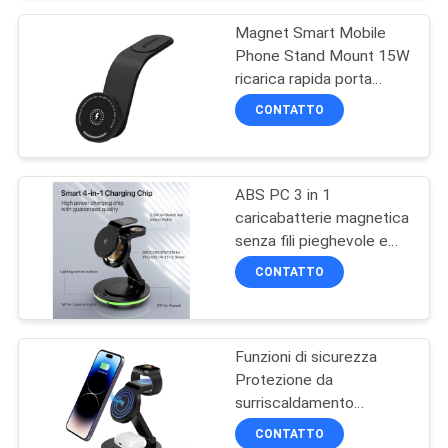
telefono
PRIVACY
Magnet Smart Mobile
POLICY
Phone Stand Mount 15W
ricarica rapida porta
telefono magnetico
CONTATTO
caricabatterie senza fili
per auto per Iphone
ABS PC 3 in 1
caricabatterie magnetica
senza fili pieghevole e
portatile con ricarica
CONTATTO
rapida
Funzioni di sicurezza
Protezione da
surriscaldamento
Caricabatterie
CONTATTO