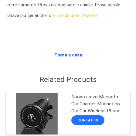
CONTROLLO
correttamente. Prova diverse parole chiave. Prova parole
DI
chiave più generiche. o
Richieda una citazione.
QUALITÀ
CONTATTICI
Torna a casa
RICHIEDA
UNA
Related Products
CITAZIONE
Nuovo arrivo Magneto
MAPPA
Car Charger Magnetico
Car Car Wireless Phone
DEL
Holder Magneto
CONTATTO
SITO
Magnetico 15W Fast Car
Wireless Charger Per