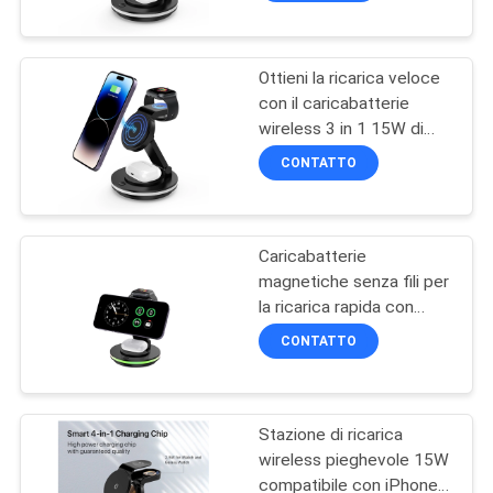
magnetiche senza fili
15W Interfaccia di
ingresso di tipo C
Ottieni la ricarica veloce
con il caricabatterie
wireless 3 in 1 15W di
potenza di uscita
CONTATTO
Caricabatterie
magnetiche senza fili per
la ricarica rapida con
metodo di ricarica senza
CONTATTO
fili
Stazione di ricarica
wireless pieghevole 15W
compatibile con iPhone