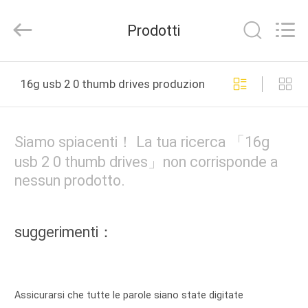
Tension
Industrial
Co.,
Prodotti
Ltd..
All
Rights
Reserved.
CASA
Developed
by
16g usb 2 0 thumb drives produzione online
ECER
PRODOTTI
Siamo spiacenti！ La tua ricerca 「16g
CIRCA
usb 2 0 thumb drives」non corrisponde a
nessun prodotto.
NOI
GIRO
suggerimenti：
DELLA
FABBRICA
Assicurarsi che tutte le parole siano state digitate