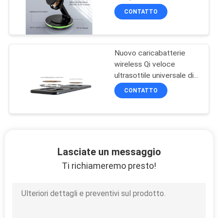
15 14 13 12
CONTATTO
Nuovo caricabatterie
wireless Qi veloce
ultrasottile universale di
tipo C Oem15W 10W di
CONTATTO
vendita calda
Lasciate un messaggio
Ti richiameremo presto!