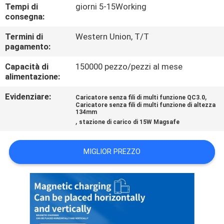
CONTROLLO
Tempi di
giorni 5-15Working
consegna:
DI
Termini di
Western Union, T/T
QUALITÀ
pagamento:
Capacità di
150000 pezzo/pezzi al mese
CONTATTICI
alimentazione:
Evidenziare:
,
Caricatore senza fili di multi funzione QC3.0
RICHIEDA
Caricatore senza fili di multi funzione di altezza
134mm
UNA
,
stazione di carico di 15W Magsafe
CITAZIONE
MIGLIOR PREZZO
MAPPA
DEL
SITO