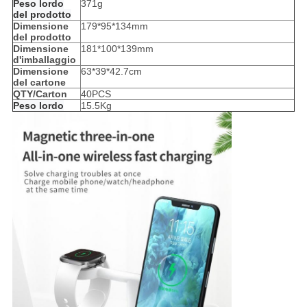
Peso lordo
371g
del prodotto
Dimensione
179*95*134mm
del prodotto
Dimensione
181*100*139mm
d'imballaggio
Dimensione
63*39*42.7cm
del cartone
QTY/Carton
40PCS
Peso lordo
15.5Kg