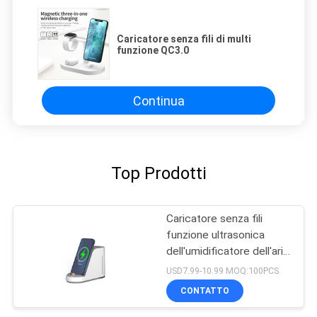
Caricatore senza fili di multi
funzione QC3.0
Continua
Top Prodotti
Caricatore senza fili
funzione ultrasonica
dell'umidificatore dell'aria
di multi
USD7.99-10.99 MOQ:100PCS
CONTATTO