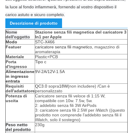
la luce al fondo infiammerà, fornendo al vostro dispositivo il
carico astuto e sicuro completo.
Descrizione di prodotto
Nome
Stazione senza fili magnetica del caricatore 3
dell'oggetto
In1 per Apple
Modo
STC-X466
Featuer
caricatore senza fili magnetico,
magazzino di
aromaterapia
Materiale
Plastic+PCB
Porta
Tipo c
d'ingresso
Alimentazione
9V-2A/12V-1.5A
in ingresso
entrata
Requisiti
QC3.0
sopra
18W(
non includere) /Can è
dell'adattatore
personalizzato
Potenza di
Caricatore senza fili veloce di 1:15 W,
uscita
compatibile con 10w. 7.5w, 5w.
2: addebito senza fili 3W AirPods
3: caricatore senza fili 2.5W per iWatch ((questo
prodotto non comprende l'addebito senza fili il
iWatch, solo il sostegno)
Peso netto
230g
del prodotto