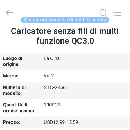
Industrial
Co.,
Ltd..
All
Rights
Caricatore senza fili di multi funzione
Reserved.
Developed
by
Caricatore senza fili di multi
CASA
ECER
funzione QC3.0
PRODOTTI
Luogo di
La Cina
origine:
CIRCA
NOI
Marca:
KeiMi
Numero di
STC-X466
modello:
GIRO
DELLA
Quantità di
100PCS
ordine minimo:
FABBRICA
Prezzo:
USD12.99-15.59