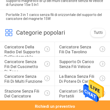
Supporto magnetico di Qi del multi caricatore senza fili veloce
di funzione 15w 5 In1
Portatile 3 in 1 carico senza fili di orizzontale del supporto del
caricatore del magnete 15W
Categorie popolari
Tutti
Caricatore Della 
Caricatore Senza 
Radio Del Supporto 
Fili Da Tavolino
Dell'automobile
Caricatore Senza 
Supporto Di Carico 
Fili Del Cuscinetto 
Senza Fili Veloce
Di Topo
Caricatore Senza 
La Banca Senza Fili 
Fili Di Multi Funzione
Di Potere Di Carico
Stazione Senza Fili 
Caricatori Senza Fili 
Del Caricatore
Portatili
Richiedi un preventivo