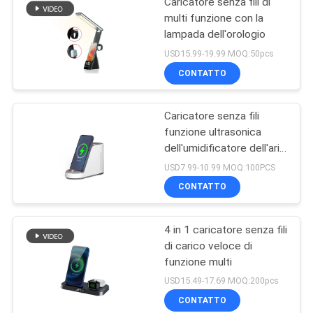
Caricatore senza fili di
multi funzione con la
lampada dell'orologio
USD15.99-19.99 MOQ:50pcs
CONTATTO
Caricatore senza fili
funzione ultrasonica
dell'umidificatore dell'aria
di multi
USD7.99-10.99 MOQ:100PCS
CONTATTO
4 in 1 caricatore senza fili
di carico veloce di
funzione multi
USD15.49-17.69 MOQ:200pcs
CONTATTO