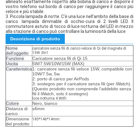
allineato esattamente rispetto alla bobina di carico e disporre il
vostro telefono sul bordo di carico per raggiungere il carico più
veloce e più stabile.
3. Piccola lampada di notte: C'è una luce nell'ambito della base di
carico. lampada dimmable di occhio-cura di 2 livelli LED. Il
commutatore astuto di tocco di luce notturna del LED in mezzo
alla stazione di carico può controllare la luminosità della luce
Descrizione di prodotto
Nome
caricatore senza fili di carico veloce di Qi del magnete di
dell'oggetto
15W 3In1
Funzione
Caricatore senza fili di Qi 15
Uscita
5W/7.5W/10W/15W (MAX)
Caratteristica
1: caricatore senza fili veloce 15W, compatibile con
10W/7.5w, 5w.
2: porto di carico per AirPods
3: sostegno per il caricatore senza fili (per iWatch).
(Questo prodotto non comprende l'addebito senza
fili il iWatch, solo il sostegno)
luce notturna 4.With
Colore
Nero, bianco
Distanza di
≤6mm
carico
Dimensione
185*146*14mm
del prodotto