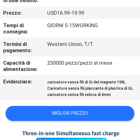
ordine minimo:
CONTROLLO
Prezzo:
USD16.99-19.99
DI
QUALITÀ
Tempi di
GIORNI 5-15WORKING
consegna:
CONTATTICI
Termini di
Western Union, T/T
pagamento:
Capacità di
250000 pezzi/pezzi al mese
RICHIEDA
alimentazione:
UNA
Evidenziare:
,
caricatore senza fili di Qi del magnete 15W
CITAZIONE
,
Caricatore senza fili placcante di plastica di Qi
caricatore senza fili veloce di 6mm
MAPPA
MIGLIOR PREZZO
DEL
SITO