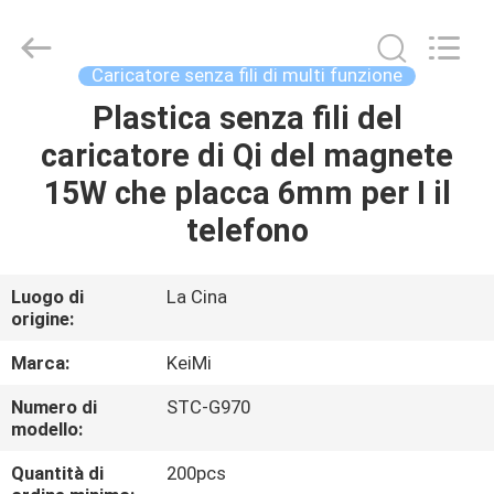
Tension
Industrial
Co.,
Ltd..
All
Caricatore senza fili di multi funzione
Rights
Reserved.
Developed
Plastica senza fili del
CASA
by
ECER
caricatore di Qi del magnete
PRODOTTI
15W che placca 6mm per I il
telefono
CIRCA
NOI
Luogo di
La Cina
origine:
GIRO
Marca:
KeiMi
DELLA
Numero di
STC-G970
modello:
FABBRICA
Quantità di
200pcs