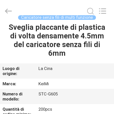
Tension
Industrial
Co.,
Ltd..
All
Caricatore senza fili di multi funzione
Rights
Reserved.
Developed
Sveglia placcante di plastica
CASA
by
ECER
di volta densamente 4.5mm
PRODOTTI
del caricatore senza fili di
6mm
CIRCA
NOI
Luogo di
La Cina
origine:
GIRO
Marca:
KeiMi
DELLA
Numero di
STC-G605
modello:
FABBRICA
Quantità di
200pcs