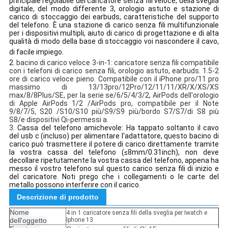
principale regolabile del caricatore senza fili veloce, della sveglia
digitale, del modo differente 3, orologio astuto e stazione di
carico di stoccaggio dei earbuds, caratteristiche del supporto
del telefono. È una stazione di carico senza fili multifunzionale
per i dispositivi multipli, aiuto di carico di progettazione e di alta
qualità di modo della base di stoccaggio voi nascondere il cavo,
di facile impiego.
2.
bacino di carico veloce 3-in-1: caricatore senza fili compatibile
con i telefoni di carico senza fili, orologio astuto, earbuds. 1.5-2
ore di carico veloce pieno. Compatibile con il iPhone pro/11 pro
massimo di 13/13pro/12Pro/12/11/11/XR/X/XS/XS
max/8/8Plus/SE, per la serie se/6/5/4/3/2, AirPods dell'orologio
di Apple AirPods 1/2 /AirPods pro, compatibile per il Note
9/8/7/5, S20 /S10/S10 più/S9/S9 più/bordo S7/S7/di S8 più
S8/e dispositivi Qi-permessi a.
3.
Cassa del telefono amichevole: Ha tappato soltanto il cavo
del usb c (incluso) per alimentare l'adattatore, questo bacino di
carico può trasmettere il potere di carico direttamente tramite
la vostra cassa del telefono (≤8mm/0.31inch), non deve
decollare ripetutamente la vostra cassa del telefono, appena ha
messo il vostro telefono sul questo carico senza fili di inizio e
del caricatore. Noti prego che i collegamenti o le carte del
metallo possono interferire con il carico.
Descrizione di prodotto
Nome
4 in 1 caricatore senza fili della sveglia per Iwatch e
dell'oggetto
Iphone 13