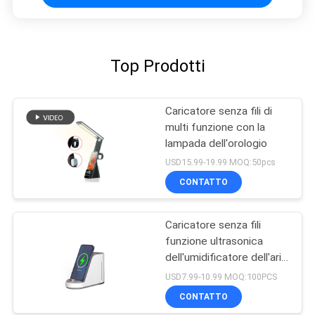
Top Prodotti
Caricatore senza fili di
multi funzione con la
lampada dell'orologio
USD15.99-19.99 MOQ:50pcs
CONTATTO
Caricatore senza fili
funzione ultrasonica
dell'umidificatore dell'aria
di multi
USD7.99-10.99 MOQ:100PCS
CONTATTO