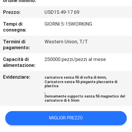
ordine minimo:
CONTROLLO
Prezzo:
USD15.49-17.69
DI
QUALITÀ
Tempi di
GIORNI 5-15WORKING
consegna:
CONTATTICI
Termini di
Western Union, T/T
pagamento:
Capacità di
250000 pezzi/pezzi al mese
RICHIEDA
alimentazione:
UNA
Evidenziare:
,
caricatore senza fili di volta di 6mm
CITAZIONE
Caricatore senza fili piegante placcante di
plastica
,
Densamente supporto senza fili magnetico del
MAPPA
caricatore di 4.5mm
DEL
MIGLIOR PREZZO
SITO