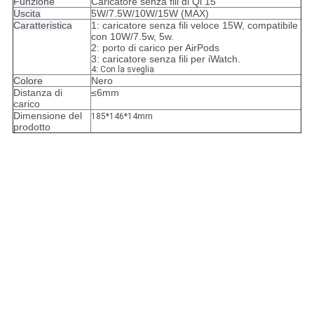
Funzione
Caricatore senza fili di Qi 15
Uscita
5W/7.5W/10W/15W (MAX)
Caratteristica
1: caricatore senza fili veloce 15W, compatibile
con 10W/7.5w, 5w.
2: porto di carico per AirPods
3: caricatore senza fili per iWatch.
4
:
Con la sveglia
Colore
Nero
Distanza di
≤6mm
carico
Dimensione del
185*146*14mm
prodotto