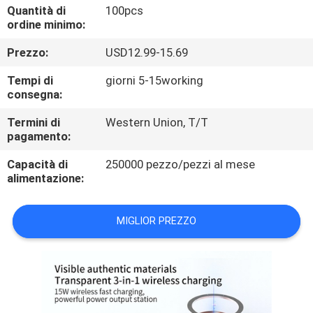
CONTROLLO
Quantità di
100pcs
ordine minimo:
DI
Prezzo:
USD12.99-15.69
QUALITÀ
Tempi di
giorni 5-15working
consegna:
CONTATTICI
Termini di
Western Union, T/T
pagamento:
RICHIEDA
Capacità di
250000 pezzo/pezzi al mese
UNA
alimentazione:
CITAZIONE
MIGLIOR PREZZO
MAPPA
DEL
SITO