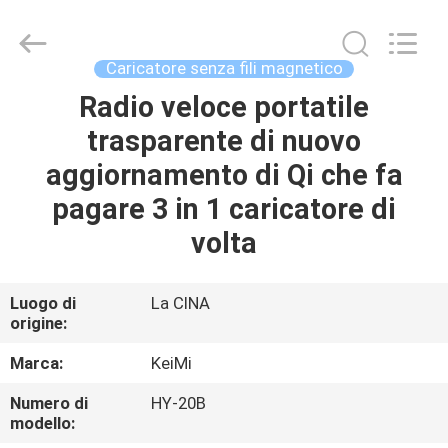
Tension
Industrial
Co.,
Ltd..
All
Caricatore senza fili magnetico
Rights
Reserved.
Developed
Radio veloce portatile
CASA
by
ECER
trasparente di nuovo
PRODOTTI
aggiornamento di Qi che fa
pagare 3 in 1 caricatore di
CIRCA
volta
NOI
Luogo di
La CINA
origine:
GIRO
DELLA
Marca:
KeiMi
FABBRICA
Numero di
HY-20B
modello: