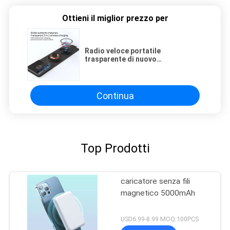
Ottieni il miglior prezzo per
Radio veloce portatile
trasparente di nuovo
aggiornamento di Qi che fa
pagare 3 in 1 caricatore di volta
Continua
Top Prodotti
caricatore senza fili
magnetico 5000mAh
USD6.99-8.99 MOQ:100PCS