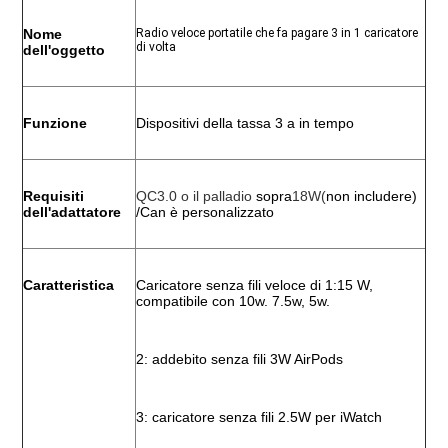
Nome 
Radio veloce portatile che fa pagare 3 in 1 caricatore 
di volta
dell'oggetto
Funzione
Dispositivi della tassa 3 a in tempo
Requisiti 
QC3.0 o il palladio 
sopra
18W(
non includere) 
dell'adattatore
/Can è personalizzato
Caratteristica
Caricatore senza fili veloce di 1:15 W, 
compatibile con 10w. 7.5w, 5w.
2: addebito senza fili 3W AirPods
3: caricatore senza fili 2.5W per iWatch