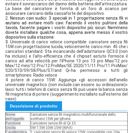
evitare il sovraccarico del danno della batteria dell'attrezzatura.
La base del caricatore è fornita di un foro di scarico per
assicurare caricarsi della cassaforte del dispositivo.
2.
Nessun cavi sudici: 3 speciali in 1 progettazione senza fili vi
aiutano ad evitare molti cavi. Facendo il vostro pulitore della
tavola, facente pagare i vostri dispositivi più sicuri. Nemmeno
dovete installare qualche cosa, appena avete messo il vostro
dispositivo sulla stazione.
3.
Universale di carico
veloce
compatibile: caricatore senza fili
15W con progettazione lucida, velocemente carico min. 45 che i
caricatori standard. Sta incaricando dell'adattatore QC3.0 (non
ha incluso) e l'alto-efficienza che il chipset astuto fornisce il
carico ad alta velocità per l'iPhone 13 pro 13 pro Max/12 pro
Max/12 mini/12 Pro/12 ProMax/SE 2020/11/11 Pro/11 ProMax/
S20/S10/S9/S8/Plus/S7/and Qi-ha permesso a tutti gli
smartphones. Radio veloce
4.
potere di carico 15W: Aggiunga «gli
accessori
dell'anello
universale magnetico (non include.can
essere su ordinazione)»
lasci tutti i telefoni di carico senza fili può usare la banca senza
fili magnetica di potere (suggerimento installato sull'esterno del
caso)
Descrizione di prodotto
Nome
Caricatore senza fili magnetico multifunzionale dello
dell'oggetto
scrittorio 15W per Iphone
Funzione
Caricatore senza fili di Qi 15
Uscita
5W 7.5W 10W 15W (MAX)
Caratteristica
1: caricatore senza fili veloce 15W, compatibile con 10w,