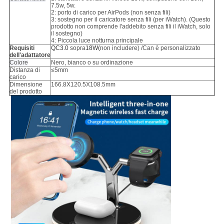
7.5w, 5w.
2: porto di carico per AirPods (non senza fili)
3: sostegno per il caricatore senza fili (per iWatch). (Questo
prodotto non comprende l'addebito senza fili il iWatch, solo
il sostegno)
4: Piccola luce notturna principale
Requisiti
QC3.0
sopra
18W(
non includere) /Can è personalizzato
dell'adattatore
Colore
Nero, bianco o su ordinazione
Distanza di
≤5mm
carico
Dimensione
166.8X120.5X108.5mm
del prodotto