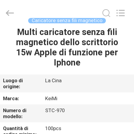
Tension
Industrial
Co.,
Ltd..
All
Caricatore senza fili magnetico
Rights
Reserved.
Developed
Multi caricatore senza fili
CASA
by
ECER
magnetico dello scrittorio
PRODOTTI
15w Apple di funzione per
Iphone
CIRCA
NOI
Luogo di
La Cina
origine:
GIRO
Marca:
KeiMi
DELLA
Numero di
STC-970
modello:
FABBRICA
Quantità di
100pcs