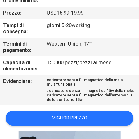
ordine minimo:
CONTROLLO
Prezzo:
USD16.99-19.99
DI
QUALITÀ
Tempi di
giorni 5-20working
consegna:
CONTATTICI
Termini di
Western Union, T/T
pagamento:
Capacità di
150000 pezzi/pezzi al mese
RICHIEDA
alimentazione:
UNA
Evidenziare:
caricatore senza fili magnetico della mela
CITAZIONE
multifunzionale
,
,
caricatore senza fili magnetico 15w della mela
caricatore senza fili magnetico dell'automobile
dello scrittorio 15w
MAPPA
DEL
MIGLIOR PREZZO
SITO