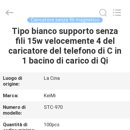
Sunning
Tension
Industrial
Co.,
Ltd..
Caricatore senza fili magnetico
All
Rights
Tipo bianco supporto senza
CASA
Reserved.
Developed
by
fili 15w velocemente 4 del
ECER
PRODOTTI
caricatore del telefono di C in
1 bacino di carico di Qi
CIRCA
NOI
Luogo di
La Cina
origine:
GIRO
Marca:
KeiMi
DELLA
Numero di
STC-970
modello:
FABBRICA
Quantità di
100pcs