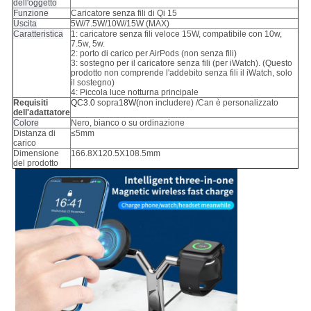
dell'oggetto
Funzione
Caricatore senza fili di Qi 15
Uscita
5W/7.5W/10W/15W (MAX)
Caratteristica
1: caricatore senza fili veloce 15W, compatibile con 10w,
7.5w, 5w.
2: porto di carico per AirPods (non senza fili)
3: sostegno per il caricatore senza fili (per iWatch). (Questo
prodotto non comprende l'addebito senza fili il iWatch, solo
il sostegno)
4: Piccola luce notturna principale
Requisiti
QC3.0
sopra
18W(
non includere) /Can è personalizzato
dell'adattatore
Colore
Nero, bianco o su ordinazione
Distanza di
≤5mm
carico
Dimensione
166.8X120.5X108.5mm
del prodotto