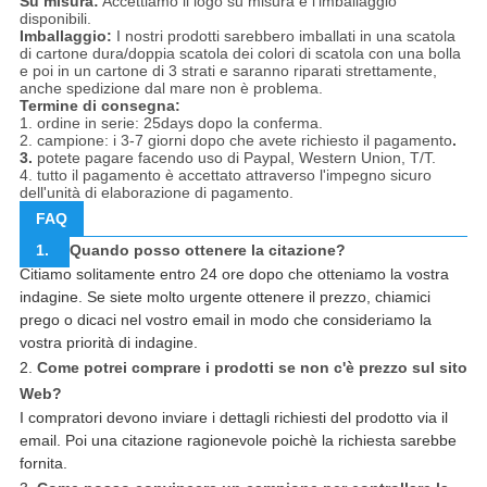
Su misura:
Accettiamo il logo su misura e l'imballaggio
disponibili.
Imballaggio:
I nostri prodotti sarebbero imballati in una scatola
di cartone dura/doppia scatola dei colori di scatola con una bolla
e poi in un cartone di 3 strati e saranno riparati strettamente,
anche spedizione dal mare non è problema.
Termine di consegna:
1. ordine in serie: 25days dopo la conferma.
2. campione: i 3-7 giorni dopo che avete richiesto il pagamento
.
3.
potete pagare facendo uso di Paypal, Western Union, T/T.
4. tutto il pagamento è accettato attraverso l'impegno sicuro
dell'unità di elaborazione di pagamento.
FAQ
1.
Quando posso ottenere la citazione?
Citiamo solitamente entro 24 ore dopo che otteniamo la vostra
indagine. Se siete molto urgente ottenere il prezzo, chiamici
prego o dicaci nel vostro email in modo che consideriamo la
vostra priorità di indagine.
2.
Come potrei comprare i prodotti se non c'è prezzo sul sito
Web?
I compratori devono inviare i dettagli richiesti del prodotto via il
email. Poi una citazione ragionevole poichè la richiesta sarebbe
fornita.