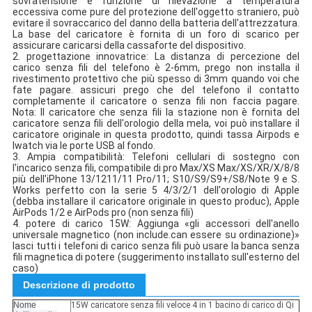
sovratensione e funzione di rilevazione a temperatura
eccessiva come pure del protezione dell'oggetto straniero, può
evitare il sovraccarico del danno della batteria dell'attrezzatura.
La base del caricatore è fornita di un foro di scarico per
assicurare caricarsi della cassaforte del dispositivo.
2.
progettazione innovatrice: La distanza di percezione del
carico senza fili del telefono è 2-6mm, prego non installa il
rivestimento protettivo che più spesso di 3mm quando voi che
fate pagare.
assicuri prego che del telefono il contatto
completamente il caricatore o senza fili non faccia pagare.
Nota: Il caricatore che senza fili la stazione non è fornita del
caricatore senza fili dell'orologio della mela, voi può installare il
caricatore originale in questa prodotto, quindi tassa Airpods e
Iwatch via le porte USB al fondo.
3.
Ampia compatibilità: Telefoni cellulari di sostegno con
l'incarico senza fili, compatibile di pro Max/XS Max/XS/XR/X/8/8
più dell'iPhone 13/1211/11 Pro/11; S10/S9/S9+/S8/Note 9 e S.
Works perfetto con la serie 5 4/3/2/1 dell'orologio di Apple
(debba installare il caricatore originale in questo produc), Apple
AirPods 1/2 e AirPods pro (non senza fili)
4.
potere di carico 15W: Aggiunga «gli
accessori
dell'anello
universale magnetico (non include.can
essere su ordinazione)»
lasci tutti i telefoni di carico senza fili può usare la banca senza
fili magnetica di potere (suggerimento installato sull'esterno del
caso)
Descrizione di prodotto
Nome
15W caricatore senza fili veloce 4 in 1 bacino di carico di Qi