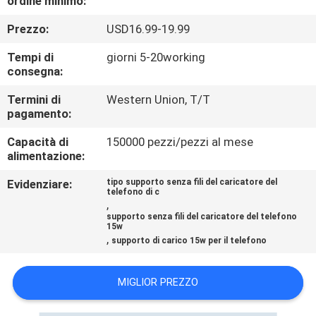
ordine minimo:
CONTROLLO
Prezzo:
USD16.99-19.99
DI
QUALITÀ
Tempi di
giorni 5-20working
consegna:
CONTATTICI
Termini di
Western Union, T/T
pagamento:
Capacità di
150000 pezzi/pezzi al mese
RICHIEDA
alimentazione:
UNA
Evidenziare:
tipo supporto senza fili del caricatore del
CITAZIONE
telefono di c
,
supporto senza fili del caricatore del telefono
15w
MAPPA
,
supporto di carico 15w per il telefono
DEL
MIGLIOR PREZZO
SITO