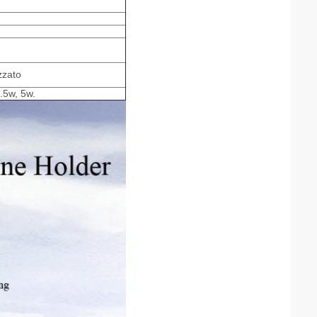
zzato
7.5w, 5w.