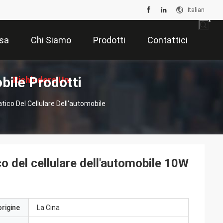
Italian
sa
Chi Siamo
Prodotti
Contattici
bile Prodotti
Richiedere Un
tico Del Cellulare Dell'automobile
Preventivo
co del cellulare dell'automobile 10W
origine
La Cina