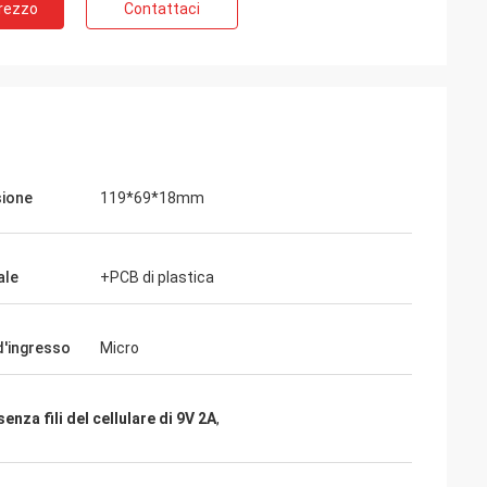
Prezzo
Contattaci
ione
119*69*18mm
ale
+PCB di plastica
d'ingresso
Micro
enza fili del cellulare di 9V 2A
,