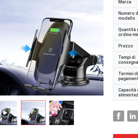
Marca
Numero d
modello
Quantità 
ordine m
Prezzo
Tempi di
consegn
Termini di
pagamen
Capacità 
alimenta