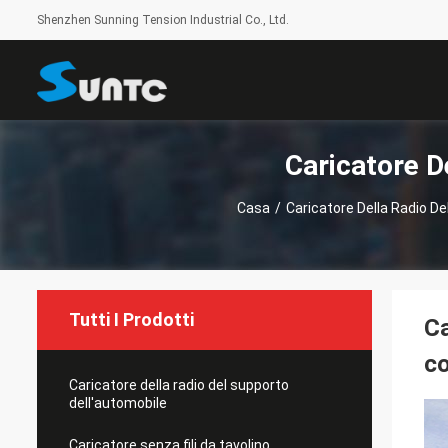
Shenzhen Sunning Tension Industrial Co., Ltd.
Caricatore D
Casa
/
Caricatore Della Radio De
Tutti I Prodotti
Ca
co
Caricatore della radio del supporto
dell'automobile
Caricatore senza fili da tavolino