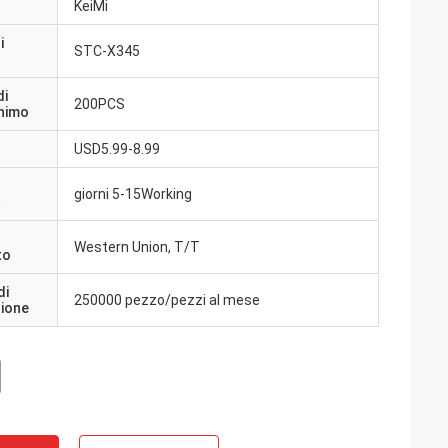
KeiMi
i
STC-X345
di
200PCS
inimo
USD5.99-8.99
giorni 5-15Working
a
Western Union, T/T
to
di
250000 pezzo/pezzi al mese
zione