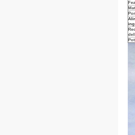
Fea
Mat
Por
Al
ing
Req
del
Pot