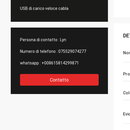
USB di carico veloce cabla
DE
Persona di contatto :
Lyn
Numero di telefono :
075529074277
Nom
whatsapp :
+008615814299871
Pr
Contatto
Col
Evi