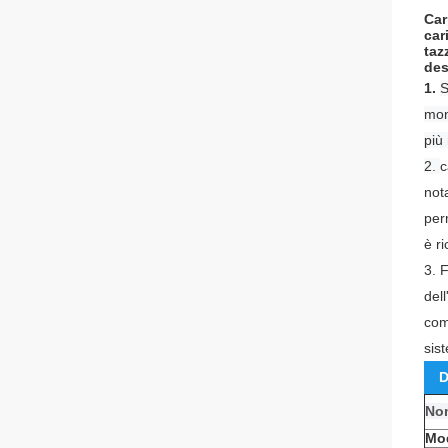
Car
car
taz
des
1.
S
mon
più
2.
c
not
per
è r
3.
F
del
com
sist
D
Nom
Mo