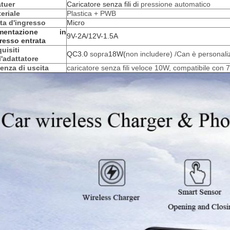
tuer
Caricatore senza fili di
pressione automatico
eriale
Plastica + PWB
ta d'ingresso
Micro
imentazione in
9V-2A/12V-1.5A
resso entrata
uisiti
QC3.0
sopra
18W(
non includere) /Can è personali
l'adattatore
enza di uscita
caricatore senza fili veloce 10W, compatibile con 