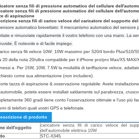
icatore senza fili di pressione automatico del cellulare dell'autom
icatore senza fili di pressione automatico del cellulare dell'autom
ze di aspirazione
crizione senza fili di carico veloce del caricatore del supporto del
ensore automatico brevettato: Il meccanismo automatico del sensore por
tiate e rimuoviate rapidamente il vostro telefono con una mano. La serr
 ruvide; È notevole e di facile impiego.
arico senza fili veloce 10W: 10W massimo per S20/il bordo Plus/S10/
a 20 della nota 20/ultra compatibile per il iPhone pro/pro Max/XS MAX/XS
messi a.
Per 15W, 10W, 7.5W la modalità di tariffazione veloce, adattator
ichiesto come sua alimentazione (non includere).
orte tazza di aspirazione & osservazione regolabile: Avete installazione 
l'automobile, potete essere installati saldamente sul parabrezza, cruscot
pletamente 360 gradi tiene conto l'osservazione ottimale e l'uso più faci
emi di telefoni quali vostri GPS e telefonate.
escrizione di prodotto
caricatore senza fili di carico veloce del supp
e dell'oggetto
dell'automobile elettrica 10W
do
STC-X345