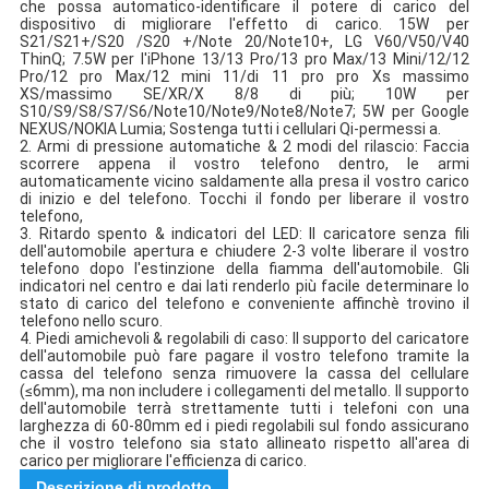
che possa automatico-identificare il potere di carico del
dispositivo di migliorare l'effetto di carico.
15W per
S21/S21+/S20 /S20 +/Note 20/Note10+, LG V60/V50/V40
ThinQ;
7.5W per l'iPhone 13/13 Pro/13 pro Max/13 Mini/12/12
Pro/12 pro Max/12 mini 11/di 11 pro pro Xs massimo
XS/massimo SE/XR/X 8/8 di più;
10W per
S10/S9/S8/S7/S6/Note10/Note9/Note8/Note7;
5W per Google
NEXUS/NOKIA Lumia;
Sostenga tutti i cellulari Qi-permessi a.
2.
Armi di pressione automatiche & 2 modi del rilascio: Faccia
scorrere appena il vostro telefono dentro, le armi
automaticamente vicino saldamente alla presa il vostro carico
di inizio e del telefono.
Tocchi il fondo per liberare il vostro
telefono,
3.
Ritardo spento & indicatori del LED: Il caricatore senza fili
dell'automobile apertura e chiudere 2-3 volte liberare il vostro
telefono dopo l'estinzione della fiamma dell'automobile.
Gli
indicatori nel centro e dai lati renderlo più facile determinare lo
stato di carico del telefono e conveniente affinchè trovino il
telefono nello scuro.
4.
Piedi amichevoli & regolabili di caso: Il supporto del caricatore
dell'automobile può fare pagare il vostro telefono tramite la
cassa del telefono senza rimuovere la cassa del cellulare
(≤6mm), ma non includere i collegamenti del metallo.
Il supporto
dell'automobile terrà strettamente tutti i telefoni con una
larghezza di 60-80mm ed i piedi regolabili sul fondo assicurano
che il vostro telefono sia stato allineato rispetto all'area di
carico per migliorare l'efficienza di carico.
Descrizione di prodotto