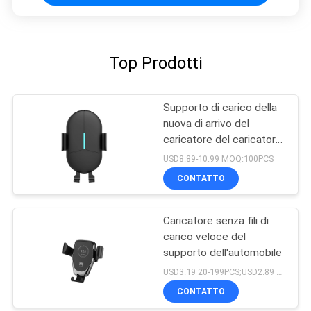
Top Prodotti
Supporto di carico della
nuova di arrivo del
caricatore del caricatore
automobile veloce senza
USD8.89-10.99 MOQ:100PCS
fili universale della radio
CONTATTO
Caricatore senza fili di
carico veloce del
supporto dell'automobile
USD3.19 20-199PCS;USD2.89 200-499pcs;USD2.69 500PCS+ MOQ:20pcs
CONTATTO