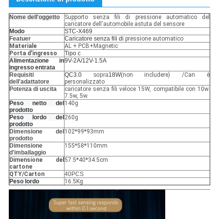
Nome dell'oggetto
Supporto senza fili di pressione automatico del
caricatore dell'automobile astuta del sensore
Modo
STC-X469
Featuer
Caricatore senza fili di
pressione automatico
Materiale
AL + PCB+Magnetic
Porta d'ingresso
Tipo c
Alimentazione in
9V-2A/12V-1.5A
ingresso entrata
Requisiti
QC3.0
sopra
18W(
non includere) /Can è
dell'adattatore
personalizzato
Potenza di uscita
caricatore senza fili veloce 15W, compatibile con 10w.
7.5w, 5w.
Peso netto del
140g
prodotto
Peso lordo del
260g
prodotto
Dimensione del
102*99*93mm
prodotto
Dimensione
155*58*110mm
d'imballaggio
Dimensione del
57.5*40*34.5cm
cartone
QTY/Carton
40PCS
Peso lordo
16.5Kg