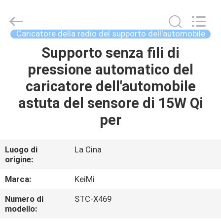
Sunning
Tension
Industrial
Co.,
Ltd..
Caricatore della radio del supporto dell'automobile
All
Rights
Reserved.
Supporto senza fili di
CASA
Developed
by
pressione automatico del
ECER
PRODOTTI
caricatore dell'automobile
astuta del sensore di 15W Qi
CIRCA
per
NOI
Luogo di
La Cina
origine:
GIRO
DELLA
Marca:
KeiMi
FABBRICA
Numero di
STC-X469
modello: