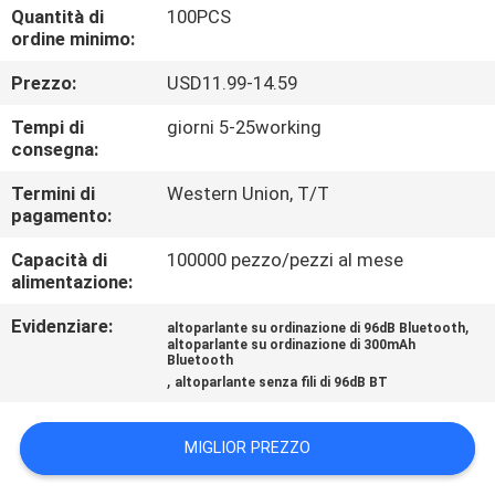
CONTROLLO
Quantità di
100PCS
ordine minimo:
DI
Prezzo:
USD11.99-14.59
QUALITÀ
Tempi di
giorni 5-25working
consegna:
CONTATTICI
Termini di
Western Union, T/T
pagamento:
RICHIEDA
Capacità di
100000 pezzo/pezzi al mese
UNA
alimentazione:
CITAZIONE
Evidenziare:
,
altoparlante su ordinazione di 96dB Bluetooth
altoparlante su ordinazione di 300mAh
Bluetooth
MAPPA
,
altoparlante senza fili di 96dB BT
DEL
SITO
MIGLIOR PREZZO