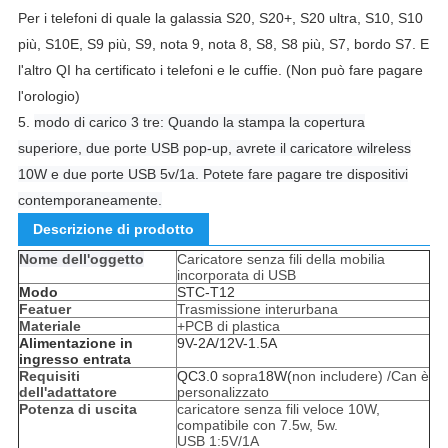
Per i telefoni di quale la galassia S20, S20+, S20 ultra, S10, S10
più, S10E, S9 più, S9, nota 9, nota 8, S8, S8 più, S7, bordo S7.
E
l'altro QI ha certificato i telefoni e le cuffie.
(Non può fare pagare
l'orologio)
5.
modo di carico 3 tre: Quando la stampa la copertura
superiore, due porte USB pop-up, avrete il caricatore wilreless
10W e due porte USB 5v/1a. Potete fare pagare tre dispositivi
contemporaneamente.
Descrizione di prodotto
Nome dell'oggetto
Caricatore senza fili della mobilia
incorporata di USB
Modo
STC-T12
Featuer
Trasmissione interurbana
Materiale
+PCB di plastica
Alimentazione in
9V-2A/12V-1.5A
ingresso entrata
Requisiti
QC3.0
sopra
18W(
non includere) /Can è
dell'adattatore
personalizzato
Potenza di uscita
caricatore senza fili veloce 10W,
compatibile con 7.5w, 5w.
USB 1:5V/1A