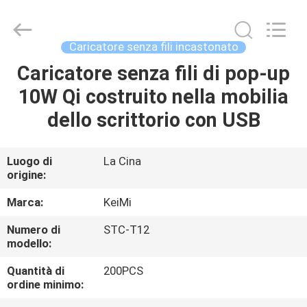
Tension
Industrial
Co.,
Ltd..
All
Caricatore senza fili incastonato
Rights
Reserved.
Developed
Caricatore senza fili di pop-up
CASA
by
ECER
10W Qi costruito nella mobilia
PRODOTTI
dello scrittorio con USB
CIRCA
Luogo di
La Cina
origine:
NOI
Marca:
KeiMi
GIRO
Numero di
STC-T12
modello:
DELLA
FABBRICA
Quantità di
200PCS
ordine minimo: