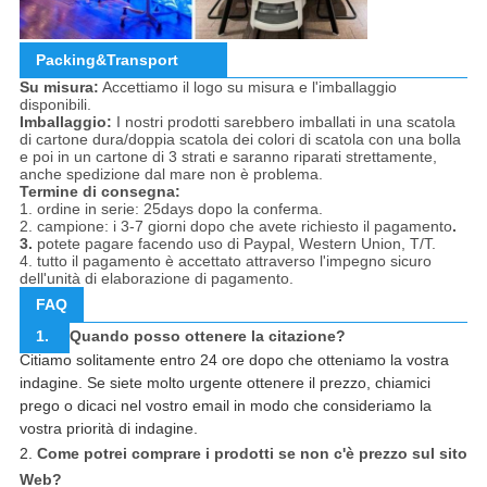
Packing&Transport
Su misura:
Accettiamo il logo su misura e l'imballaggio
disponibili.
Imballaggio:
I nostri prodotti sarebbero imballati in una scatola
di cartone dura/doppia scatola dei colori di scatola con una bolla
e poi in un cartone di 3 strati e saranno riparati strettamente,
anche spedizione dal mare non è problema.
Termine di consegna:
1. ordine in serie: 25days dopo la conferma.
2. campione: i 3-7 giorni dopo che avete richiesto il pagamento
.
3.
potete pagare facendo uso di Paypal, Western Union, T/T.
4. tutto il pagamento è accettato attraverso l'impegno sicuro
dell'unità di elaborazione di pagamento.
FAQ
1.
Quando posso ottenere la citazione?
Citiamo solitamente entro 24 ore dopo che otteniamo la vostra
indagine. Se siete molto urgente ottenere il prezzo, chiamici
prego o dicaci nel vostro email in modo che consideriamo la
vostra priorità di indagine.
2.
Come potrei comprare i prodotti se non c'è prezzo sul sito
Web?