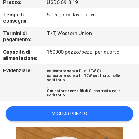
Prezzo:
USD6.69-8.19
CONTROLLO
DI
Tempi di
5-15 giorni lavorativi
consegna:
QUALITÀ
Termini di
T/T, Western Union
pagamento:
CONTATTICI
Capacità di
150000 pezzo/pezzi per quarto
alimentazione:
RICHIEDA
Evidenziare:
,
caricatore senza fili di 10W Qi
UNA
caricatore senza fili 10W costruito nello
scrittorio
CITAZIONE
,
Caricatore senza fili di Qi costruito nello
scrittorio
MAPPA
MIGLIOR PREZZO
DEL
SITO