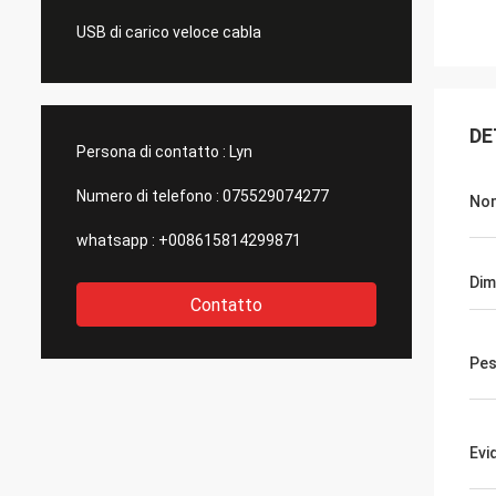
USB di carico veloce cabla
DE
Persona di contatto :
Lyn
Numero di telefono :
075529074277
Nom
whatsapp :
+008615814299871
Dim
Contatto
Pes
Evi