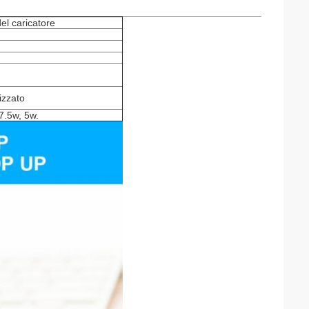
del caricatore
izzato
7.5w, 5w.