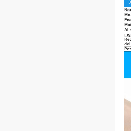
D
Nom
Mo
Fea
Mat
Ali
ing
Req
del
Pot