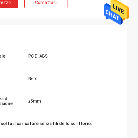
Prezzo
Contattaci
ale
PC DI ABS+
Nero
za di
≤5mm
ssione
sotto il caricatore senza fili dello scrittorio
,