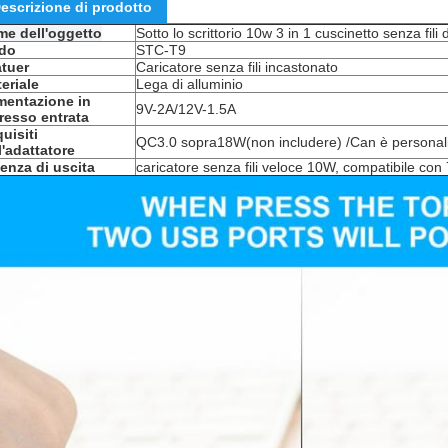
escrizione di prodotto
e dell'oggetto
Sotto lo scrittorio 10w 3 in 1 cuscinetto senza fili 
do
STC-T9
tuer
Caricatore senza fili incastonato
eriale
Lega di alluminio
mentazione in
9V-2A/12V-1.5A
resso entrata
uisiti
QC3.0
sopra
18W(
non includere) /Can è personal
l'adattatore
enza di uscita
caricatore senza fili veloce 10W, compatibile con 