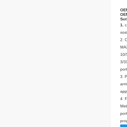
OEM
OEM
Sot
1.
c
sost
2.
C
MAX
10/
3/3
por
3.
P
arm
app
4.
F
Met
por
pro