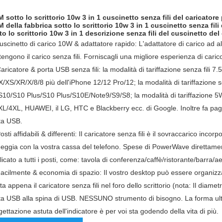
 sotto lo scrittorio 10w 3 in 1 cuscinetto senza fili del caricator
 della fabbrica sotto lo scrittorio 10w 3 in 1 cuscinetto senza fili
to lo scrittorio 10w 3 in 1 descrizione senza fili del cuscinetto del
uscinetto di carico 10W & adattatore rapido: L'adattatore di carico ad a
engono il carico senza fili.
Forniscagli una migliore esperienza di caric
aricatore & porta USB senza fili: la modalità di tariffazione senza fili
/XS/XR/X/8/8 più dell'iPhone 12/12 Pro/12;
la modalità di tariffazione
S10/S10 Plus/S10 Plus/S10E/Note9/S9/S8;
la modalità di tariffazione 5W
XL/4XL, HUAWEI, il LG, HTC e Blackberry ecc. di Google.
Inoltre fa pag
ta USB.
osti affidabili & differenti: Il caricatore senza fili è il sovraccarico inco
eggia con la vostra cassa del telefono.
Spese di PowerWave direttamente 
licato a tutti i posti, come: tavola di conferenza/caffè/ristorante/barra/a
acilmente & economia di spazio: Il vostro desktop può essere organizza
ta appena il caricatore senza fili nel foro dello scrittorio (nota: Il dia
ta USB alla spina di USB.
NESSUNO strumento di bisogno.
La forma ul
gettazione astuta dell'indicatore è per voi sta godendo della vita di più.