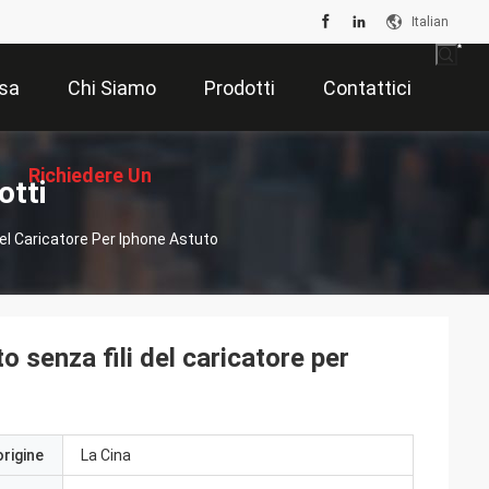
Italian
sa
Chi Siamo
Prodotti
Contattici
Richiedere Un
otti
Del Caricatore Per Iphone Astuto
Preventivo
o senza fili del caricatore per
origine
La Cina