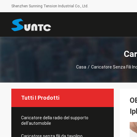
Shenzhen Sunning Tension Industrial Co., Ltd.
Car
Casa
/
Caricatore Senza Fili I
Tutti I Prodotti
OE
Ip
Caricatore della radio del supporto
dell'automobile
Caricatore senza fili da tavolino