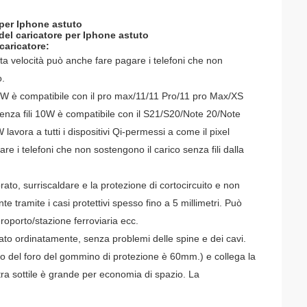
e per Iphone astuto
 del caricatore per Iphone astuto
 caricatore:
lta velocità può anche fare pagare i telefoni che non
o.
 7.5W è compatibile con il pro max/11/11 Pro/11 pro Max/XS
 senza fili 10W è compatibile con il S21/S20/Note 20/Note
 lavora a tutti i dispositivi Qi-permessi a come il pixel
are i telefoni che non sostengono il carico senza fili dalla
rporato, surriscaldare e la protezione di cortocircuito e non
tramite i casi protettivi spesso fino a 5 millimetri.
Può
eroporto/stazione ferroviaria ecc.
to ordinatamente, senza problemi delle spine e dei cavi.
metro del foro del gommino di protezione è 60mm.) e collega la
tra sottile è grande per economia di spazio.
La