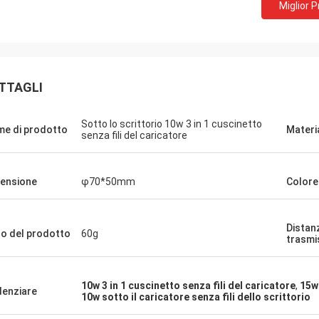
Miglior 
TTAGLI
Sotto lo scrittorio 10w 3 in 1 cuscinetto
e di prodotto
Materi
senza fili del caricatore
ensione
φ70*50mm
Colore
Distan
o del prodotto
60g
trasmi
10w 3 in 1 cuscinetto senza fili del caricatore
,
15w 
denziare
10w sotto il caricatore senza fili dello scrittorio