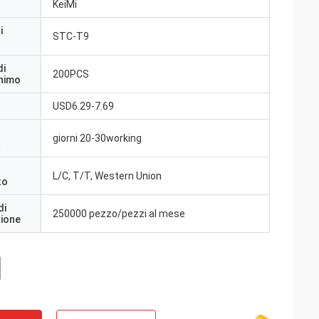
KeiMi
i
STC-T9
di
200PCS
inimo
USD6.29-7.69
giorni 20-30working
a
L/C, T/T, Western Union
to
di
250000 pezzo/pezzi al mese
zione