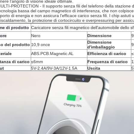
nere l'angolo di visione ideale ottimale.
ULTI-PROTECTION - Il supporto senza fili del telefono della stazione di
tecnologia bassa del campo magnetico di interferenza, che non colpisce
porto di energia e non assicura l'efficace carico senza fili. I chip astuti 
riscaldamento, la protezione di cortocircuito e overpressuring per assicu
e di prodotto
Caricatore senza fili magnetico dell'automobile dello sf
ore
Nero
Dimensione
9
Dimensione
o del prodotto
10,9 once
9
d'imballaggio
eriale
ABS.PCB.Magnetic.AL
Efficienza di carico
≤
tanza di carico
≤6mm
Frequenza di carico
1
ut
5V-2.4A/9V-3A/12V-1.5A
Uscita
5