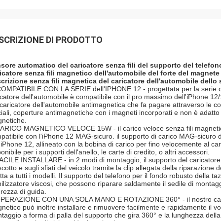
SCRIZIONE DI PRODOTTO
sore automatico del caricatore senza fili del supporto del telefo
icatore senza fili magnetico dell'automobile del forte del magnete
crizione senza fili magnetica del caricatore dell'automobile dello 
OMPATIBILE CON LA SERIE dell'IPHONE 12 - progettata per la serie de
icatore dell'automobile è compatibile con il pro massimo dell'iPhone 12/1
 caricatore dell'automobile antimagnetica che fa pagare attraverso le c
iciali, coperture antimagnetiche con i magneti incorporati e non è adat
netiche.
ARICO MAGNETICO VELOCE 15W - il carico veloce senza fili magnetic
patibile con l'iPhone 12 MAG-sicuro. il supporto di carico MAG-sicuro d
l'iPhone 12, allineato con la bobina di carico per fino velocemente al ca
onibile per i supporti dell'anello, le carte di credito, o altri accessori.
ACILE INSTALLARE - in 2 modi di montaggio, il supporto del caricatore
cotto e sugli sfiati del veicolo tramite la clip allegata della riparazione 
ta a tutti i modelli. Il supporto del telefono per il fondo robusto della ta
bilizzatore viscosi, che possono riparare saldamente il sedile di montag
urezza di guida.
PERAZIONE CON UNA SOLA MANO E ROTAZIONE 360° - il nostro caricato
netico può inoltre installare e rimuovere facilmente e rapidamente il 
taggio a forma di palla del supporto che gira 360° e la lunghezza della 