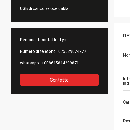
USB di carico veloce cabla
DE
Persona di contatto :
Lyn
Numero di telefono :
075529074277
Nom
whatsapp :
+008615814299871
Int
Contatto
int
Car
Pes