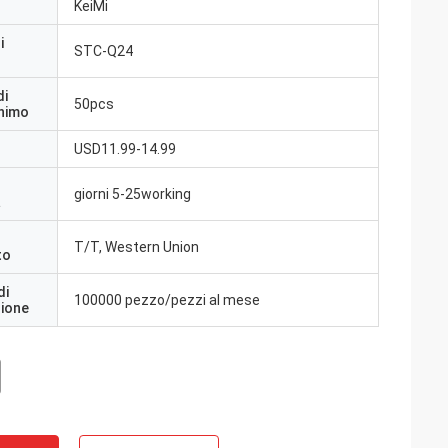
KeiMi
i
STC-Q24
di
50pcs
inimo
USD11.99-14.99
giorni 5-25working
a
T/T, Western Union
to
di
100000 pezzo/pezzi al mese
zione