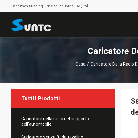
Shenzhen Sunning Tension Industrial Co., Ltd.
Caricatore D
Casa
/
Caricatore Della Radio 
Tutti I Prodotti
Se
de
Caricatore della radio del supporto
dell'automobile
Caricatore senza fili da tavolino