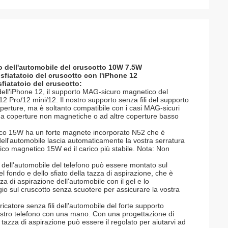
no dell'automobile del cruscotto 10W 7.5W
 sfiatatoio del cruscotto con l'iPhone 12
sfiatatoio del cruscotto:
ll'iPhone 12, il supporto MAG-sicuro magnetico del
2 Pro/12 mini/12. Il nostro supporto senza fili del supporto
operture, ma è soltanto compatibile con i casi MAG-sicuri
to a coperture non magnetiche o ad altre coperture basso
o 15W ha un forte magnete incorporato N52 che è
ell'automobile lascia automaticamente la vostra serratura
rico magnetico 15W ed il carico più stabile. Nota: Non
 dell'automobile del telefono può essere montato sul
del fondo e dello sfiato della tazza di aspirazione, che è
zza di aspirazione dell'automobile con il gel e lo
gio sul cruscotto senza scuotere per assicurare la vostra
re senza fili dell'automobile del forte supporto
vostro telefono con una mano. Con una progettazione di
tazza di aspirazione può essere il regolato per aiutarvi ad