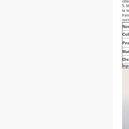
otte
5.
M
la 
tras
sur
Nom
Col
Pes
Mat
Dis
Inp