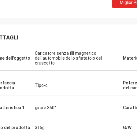
Miglior 
TTAGLI
Caricatore senza fili magnetico
e dell'oggetto
dell'automobile dello sfiatatoio del
Materi
cruscotto
erfaccia
Potere 
Tipo-c
rodotta
del ca
atteristica 1
girare 360°
Caratte
o del prodotto
315g
G/W