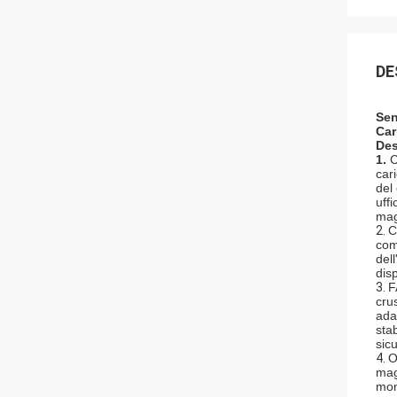
DE
Sen
Car
Des
1.
C
car
del
uff
mag
2.
C
com
del
disp
3.
F
crus
adat
sta
sic
4.
O
mag
mon