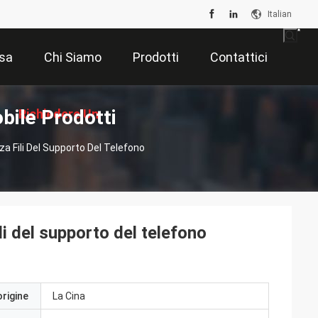
Italian
sa
Chi Siamo
Prodotti
Contattici
bile Prodotti
Richiedere Un
 Fili Del Supporto Del Telefono
Preventivo
i del supporto del telefono
origine
La Cina