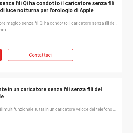
enza fili Qi ha condotto il caricatore senza fili
di luce notturna per l'orologio di Apple
4 in un caricatore magico senza fili Qi ha condotto il caricatore senza fili dell'esposizione di tem
8mm
Contattaci
e in un caricatore senza fili senza fili del
le
Tassa senza fili multifunzionale tutta in un caricatore veloce del telefono della radio di sublimazi