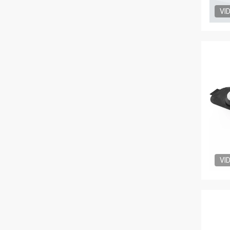
VI
VI