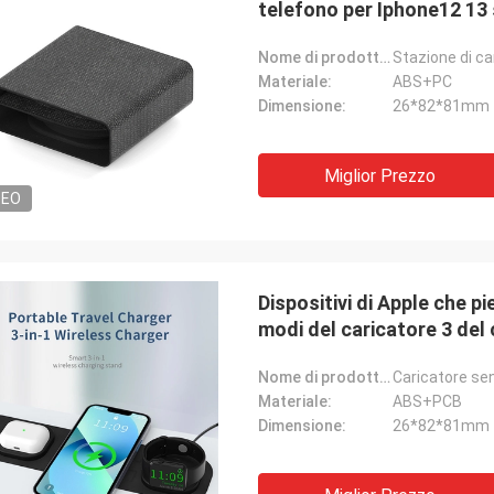
telefono per Iphone12 13 
Nome di prodotto:
Materiale:
ABS+PC
Dimensione:
26*82*81mm
Miglior Prezzo
DEO
Dispositivi di Apple che p
modi del caricatore 3 del 
Nome di prodotto:
Materiale:
ABS+PCB
Dimensione:
26*82*81mm