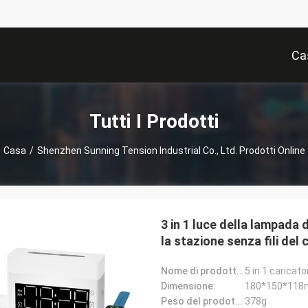
Ca
Tutti I Prodotti
Casa
/
Shenzhen Sunning Tension Industrial Co., Ltd. Prodotti Online
3 in 1 luce della lampada 
la stazione senza fili del
Nome di prodotto:
Dimensione:
180*150*11
Peso del prodotto:
378g