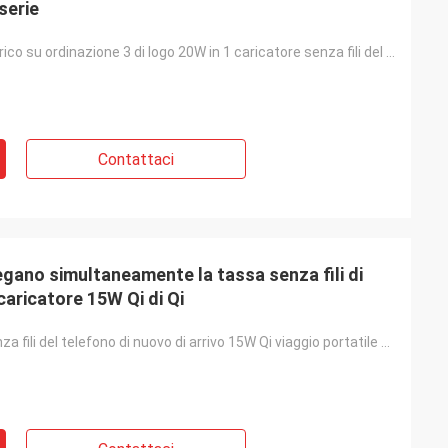
serie
Stazione di carico su ordinazione 3 di logo 20W in 1 caricatore senza fili del telefono
Contattaci
iegano simultaneamente la tassa senza fili di
caricatore 15W Qi di Qi
Caricatore senza fili del telefono di nuovo di arrivo 15W Qi viaggio portatile di piegatura per i di