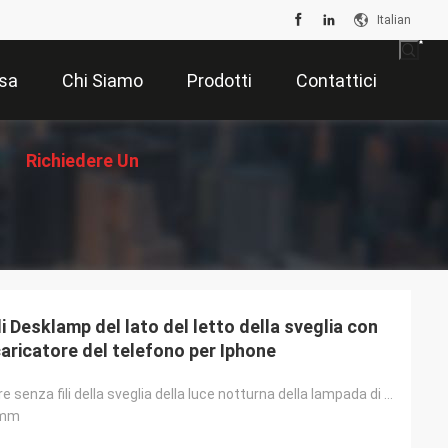
Italian
sa
Chi Siamo
Prodotti
Contattici
Richiedere Un
Preventivo
di Desklamp del lato del letto della sveglia con
 caricatore del telefono per Iphone
5 in 1 caricatore senza fili della sveglia della luce notturna della lampada di scrittorio di Digita
8mm