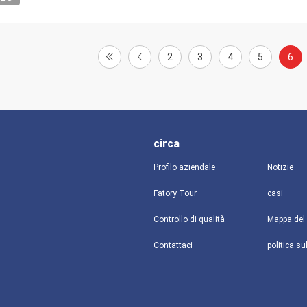
2
3
4
5
6
circa
Profilo aziendale
Notizie
Fatory Tour
casi
Controllo di qualità
Mappa del 
Contattaci