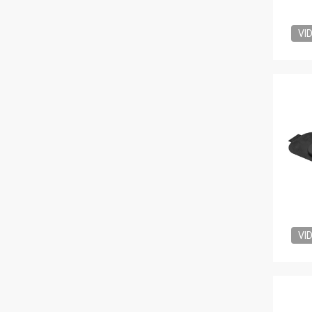
VI
VI