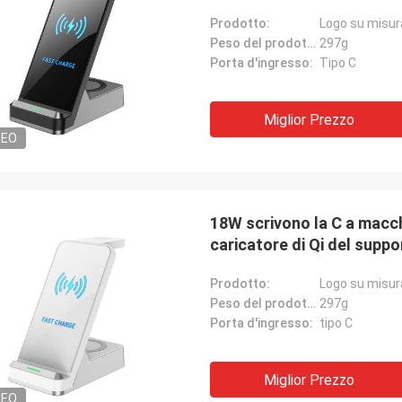
Prodotto:
Logo su misur
Peso del prodotto:
297g
Porta d'ingresso:
Tipo C
Miglior Prezzo
DEO
18W scrivono la C a macchi
caricatore di Qi del supp
Prodotto:
Logo su misur
Peso del prodotto:
297g
Porta d'ingresso:
tipo C
Miglior Prezzo
DEO