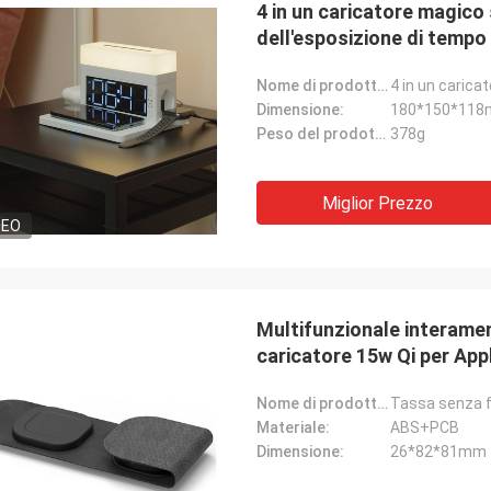
4 in un caricatore magico s
dell'esposizione di tempo 
Nome di prodotto:
Dimensione:
180*150*11
Peso del prodotto:
378g
Miglior Prezzo
DEO
Multifunzionale interament
caricatore 15w Qi per App
Nome di prodotto:
Materiale:
ABS+PCB
Dimensione:
26*82*81mm