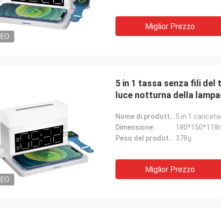
Miglior Prezzo
DEO
5 in 1 tassa senza fili del
luce notturna della lampada
Nome di prodotto:
Dimensione:
180*150*11
Peso del prodotto:
378g
Miglior Prezzo
DEO