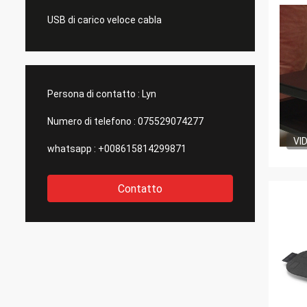
USB di carico veloce cabla
Persona di contatto :
Lyn
Numero di telefono :
075529074277
VI
whatsapp :
+008615814299871
Contatto