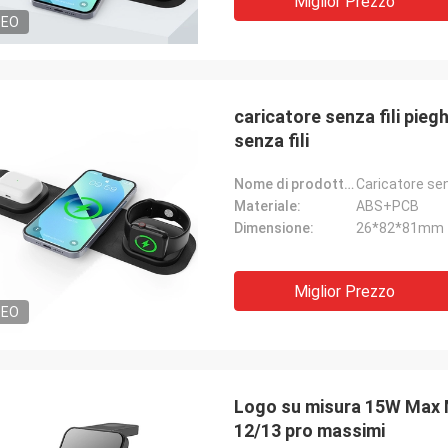
Miglior Prezzo
DEO
caricatore senza fili pie
senza fili
Nome di prodotto:
Materiale:
ABS+PCB
Dimensione:
26*82*81mm
Miglior Prezzo
DEO
Logo su misura 15W Max M
12/13 pro massimi