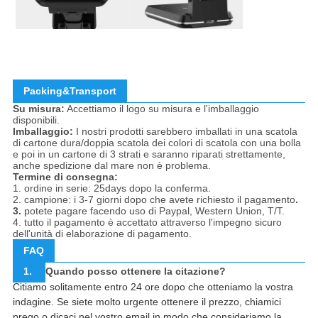
Packing&Transport
Su misura:
Accettiamo il logo su misura e l'imballaggio
disponibili.
Imballaggio:
I nostri prodotti sarebbero imballati in una scatola
di cartone dura/doppia scatola dei colori di scatola con una bolla
e poi in un cartone di 3 strati e saranno riparati strettamente,
anche spedizione dal mare non è problema.
Termine di consegna:
1. ordine in serie: 25days dopo la conferma.
2. campione: i 3-7 giorni dopo che avete richiesto il pagamento
.
3.
potete pagare facendo uso di Paypal, Western Union, T/T.
4. tutto il pagamento è accettato attraverso l'impegno sicuro
dell'unità di elaborazione di pagamento.
FAQ
1.
Quando posso ottenere la citazione?
Citiamo solitamente entro 24 ore dopo che otteniamo la vostra
indagine. Se siete molto urgente ottenere il prezzo, chiamici
prego o dicaci nel vostro email in modo che consideriamo la