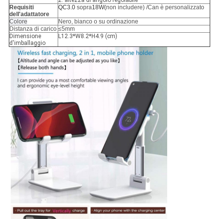
2. altezza di angolo regolabile
Requisiti
QC3.0
sopra
18W(
non includere) /Can è personalizzato
dell'adattatore
Colore
Nero, bianco o su ordinazione
Distanza di carico
≤5mm
Dimensione
L12.3*W8.2*H4.9 (cm)
d'imballaggio