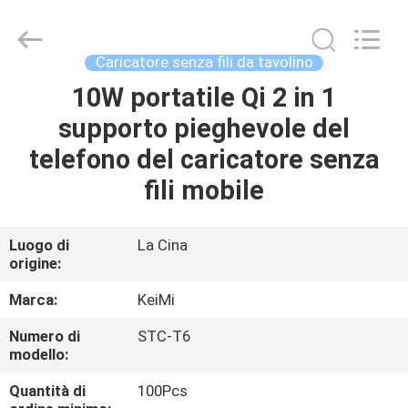
Tension
Industrial
Co.,
Ltd..
All
Caricatore senza fili da tavolino
Rights
Reserved.
10W portatile Qi 2 in 1
CASA
Developed
by
ECER
supporto pieghevole del
PRODOTTI
telefono del caricatore senza
fili mobile
CIRCA
NOI
Luogo di
La Cina
origine:
GIRO
Marca:
KeiMi
DELLA
Numero di
STC-T6
modello:
FABBRICA
Quantità di
100Pcs