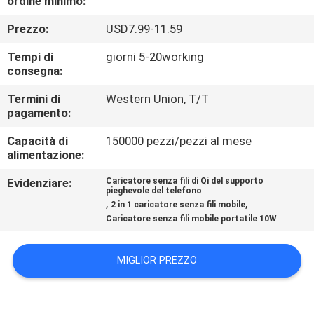
ordine minimo:
CONTROLLO
Prezzo:
USD7.99-11.59
DI
QUALITÀ
Tempi di
giorni 5-20working
consegna:
CONTATTICI
Termini di
Western Union, T/T
pagamento:
Capacità di
150000 pezzi/pezzi al mese
RICHIEDA
alimentazione:
UNA
Evidenziare:
Caricatore senza fili di Qi del supporto
CITAZIONE
pieghevole del telefono
,
,
2 in 1 caricatore senza fili mobile
Caricatore senza fili mobile portatile 10W
MAPPA
DEL
MIGLIOR PREZZO
SITO