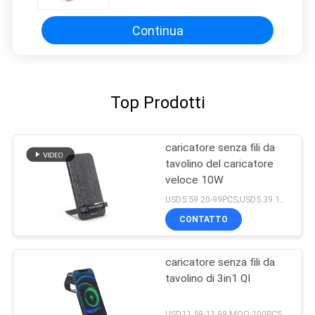
Continua
Top Prodotti
caricatore senza fili da
tavolino del caricatore
veloce 10W
USD5.59 20-99PCS;USD5.39 100-499pcs;5.19USD 500-1999PCS;4.99USD 2000PCS+ MOQ:20pcs
CONTATTO
caricatore senza fili da
tavolino di 3in1 QI
USD11.59-13.99 MOQ:100PCS