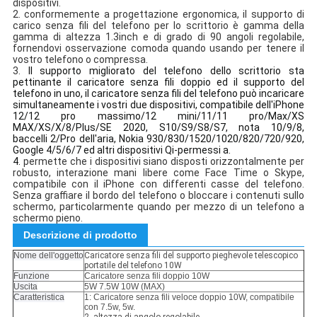
dispositivi.
2.
conformemente a progettazione ergonomica, il supporto di
carico senza fili del telefono per lo scrittorio è gamma della
gamma di altezza 1.3inch e di grado di 90 angoli regolabile,
fornendovi osservazione comoda quando usando per tenere il
vostro telefono o compressa.
3.
Il supporto migliorato del telefono dello scrittorio sta
pettinante il caricatore senza fili doppio ed il supporto del
telefono in uno, il caricatore senza fili del telefono può incaricare
simultaneamente i vostri due dispositivi, compatibile dell'iPhone
12/12 pro massimo/12 mini/11/11 pro/Max/XS
MAX/XS/X/8/Plus/SE 2020, S10/S9/S8/S7, nota 10/9/8,
baccelli 2/Pro dell'aria, Nokia 930/830/1520/1020/820/720/920,
Google 4/5/6/7 ed altri dispositivi Qi-permessi a.
4.
permette che i dispositivi siano disposti orizzontalmente per
robusto, interazione mani libere come Face Time o Skype,
compatibile con il iPhone con differenti casse del telefono.
Senza graffiare il bordo del telefono o bloccare i contenuti sullo
schermo, particolarmente quando per mezzo di un telefono a
schermo pieno.
Descrizione di prodotto
Nome dell'oggetto
Caricatore senza fili del supporto pieghevole telescopico
portatile del telefono 10W
Funzione
Caricatore senza fili doppio 10W
Uscita
5W 7.5W 10W (MAX)
Caratteristica
1: Caricatore senza fili veloce doppio 10W, compatibile
con 7.5w, 5w.