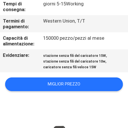
CONTROLLO
Tempi di
giorni 5-15Working
consegna:
DI
Termini di
Western Union, T/T
QUALITÀ
pagamento:
Capacità di
150000 pezzo/pezzi al mese
CONTATTICI
alimentazione:
Evidenziare:
,
stazione senza fili del caricatore 15W
RICHIEDA
,
stazione senza fili del caricatore 10w
caricatore senza fili veloce 15W
UNA
CITAZIONE
MIGLIOR PREZZO
MAPPA
DEL
SITO