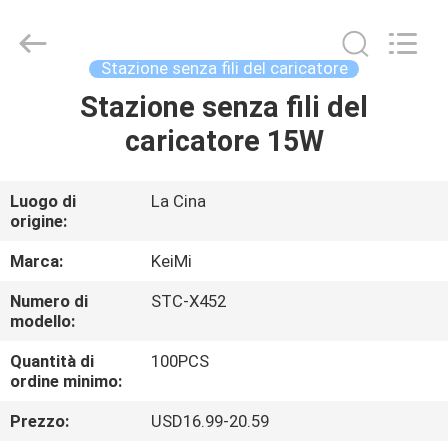
Shenzhen
Sunning
Tension
Industrial
Co.,
Stazione senza fili del caricatore
Ltd..
All
Rights
Stazione senza fili del
CASA
Reserved.
Developed
caricatore 15W
by
ECER
PRODOTTI
Luogo di
La Cina
origine:
CIRCA
NOI
Marca:
KeiMi
Numero di
STC-X452
modello:
GIRO
DELLA
Quantità di
100PCS
ordine minimo:
FABBRICA
Prezzo:
USD16.99-20.59