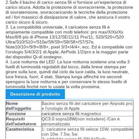
2.Safe il bacino di carico senza fili vi fornisce un'esperienza di
carico sicura. Adotta la protezione di sovracorrente, la protezione
di sovratensione, sovraccaricando le tecniche della protezione
ed i fori massicci di dissipazione di calore, che assicura il vostro
carico sicuro & sicuro.
3. La compatibilità universale, il caricatore senza fili è
ampiamente compatibile con molti telefoni: pro max/X/Xs/Xs
Max/8/8 più di iPhone 13/12/SE/11/11 Pro/11, S20/S20+/S20
Ultra/S10/S10+/S10e/S9/S9+/S8/S8+/S7/S7e,
Note10/10+/9/9+/8/8+, pixel 3/3+/4/4+, ecc. Ed è compatibile con
l'orologio 5/4/3/2/1 di Apple, AirPods 1/2/pro e la maggior parte
dei dispositivi Qi-di sostegno.
4. Luce notturna del LED: La luce notturna sostiene una volta 3
livelli di luminosità regolabili dal tocco, dalla breve stampa per
girare sulla luce, quindi dal ciclo da luce calda, la luce neutrale,
luce fresca, fuori, 4 stati. Stampa lunga affinchè tre secondi
spengano la luce notturna e per conservare lo stesso livello di
luminosità finché non lo usiate la volta prossima.
Descrizione di prodotto
Nome
Bacino senza fili del caricatore per Airpods pro
dell'oggetto
e l'orologio di Apple
Funzione
caricatore senza fili
magnetico
Requisiti
QC3.0
sopra
18W(
non includere) /Can è
dell'adattatore
personalizzato
Caratteristica
1: caricatore senza fili veloce 15W, compatibile
con 10w. 7.5w, 5w.