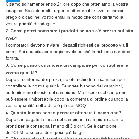
Citiamo solitamente entro 24 ore dopo che otteniamo la vostra
indagine. Se siete molto urgente ottenere il prezzo, chiamici
prego o dicaci nel vostro email in modo che consideriamo la
vostra priorità di indagine.
2.
Come potrei comprare i prodotti se non c'è prezzo sul sito
Web?
I compratori devono inviare i dettagli richiesti del prodotto via il
email. Poi una citazione ragionevole poichè la richiesta sarebbe
fornita.
3.
Come posso convincere un campione per controllare la
vostra qualità?
Dopo la conferma dei prezzi, potete richiedere i campioni per
controllare la nostra qualità. Se avete bisogno dei campioni,
addebiteremo il costo del campione. Ma il costo del campione
può essere rimborsabile dopo la conferma di ordine quando la
vostra quantità dell'ordine è più del MOQ.
4.
Quanto tempo posso pensare ottenere il campione?
Dopo che pagate la tassa del campione, i campioni saranno
pronti per la consegna i meno di 3 giorni. Se è campione
dell'OEM forse prendere poco più lungo.
5.
Che cosa circa il termine d'esecuzione per fabbricazione