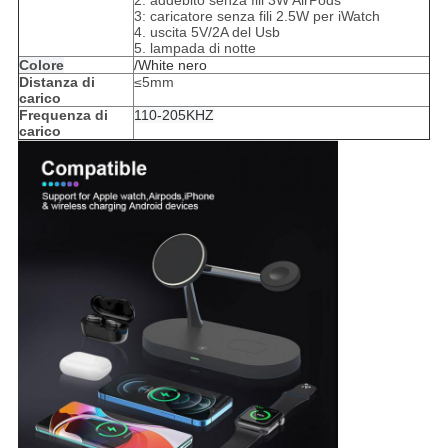
2: addebito senza fili 3W AirPods
3: caricatore senza fili 2.5W per iWatch
4. uscita 5V/2A del Usb
5. lampada di notte
Colore
/White nero
Distanza di
≤5mm
carico
Frequenza di
110-205KHZ
carico