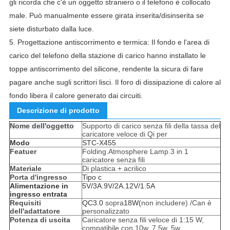
gli ricorda che c'è un oggetto straniero o il telefono è collocato
male.
Può manualmente essere girata inserita/disinserita se
siete disturbato dalla luce.
5.
Progettazione antiscorrimento e termica: Il fondo e l'area di
carico del telefono della stazione di carico hanno installato le
toppe antiscorrimento del silicone, rendente la sicura di fare
pagare anche sugli scrittori lisci.
Il foro di dissipazione di calore al
fondo libera il calore generato dai circuiti.
Descrizione di prodotto
Nome dell'oggetto
Supporto di carico senza fili della tassa del
caricatore veloce di Qi per
Modo
STC-X455
Featuer
Folding.Atmosphere Lamp.3 in 1
caricatore senza fili
Materiale
Di plastica + acrilico
Porta d'ingresso
Tipo c
Alimentazione in
5V/3A.9V/2A.12V/1.5A
ingresso entrata
Requisiti
QC3.0
sopra
18W(
non includere) /Can è
dell'adattatore
personalizzato
Potenza di uscita
Caricatore senza fili veloce di 1:15 W,
compatibile con 10w. 7.5w, 5w.