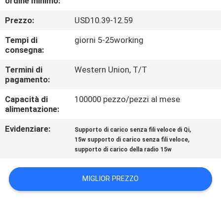
ordine minimo:
CONTROLLO
Prezzo:
USD10.39-12.59
DI
QUALITÀ
Tempi di
giorni 5-25working
consegna:
CONTATTICI
Termini di
Western Union, T/T
pagamento:
Capacità di
100000 pezzo/pezzi al mese
RICHIEDA
alimentazione:
UNA
Evidenziare:
,
Supporto di carico senza fili veloce di Qi
CITAZIONE
,
15w supporto di carico senza fili veloce
supporto di carico della radio 15w
MAPPA
MIGLIOR PREZZO
DEL
SITO