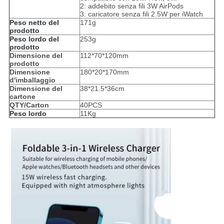
2: addebito senza fili 3W AirPods
3: caricatore senza fili 2.5W per iWatch
Peso netto del
171g
prodotto
Peso lordo del
253g
prodotto
Dimensione del
112*70*120mm
prodotto
Dimensione
180*20*170mm
d'imballaggio
Dimensione del
38*21.5*36cm
cartone
QTY/Carton
40PCS
Peso lordo
11Kg