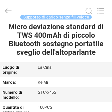
Shenzhen
Sunning
Tension
Industrial
Co.,
Supporto di carico senza fili veloce
Ltd..
All
Rights
Micro deviazione standard di
CASA
Reserved.
Developed
TWS 400mAh di piccolo
by
ECER
PRODOTTI
Bluetooth sostegno portatile
sveglio dell'altoparlante
CIRCA
NOI
Luogo di
La Cina
origine:
GIRO
Marca:
KeiMi
DELLA
Numero di
STC-x455
modello:
FABBRICA
Quantità di
100PCS