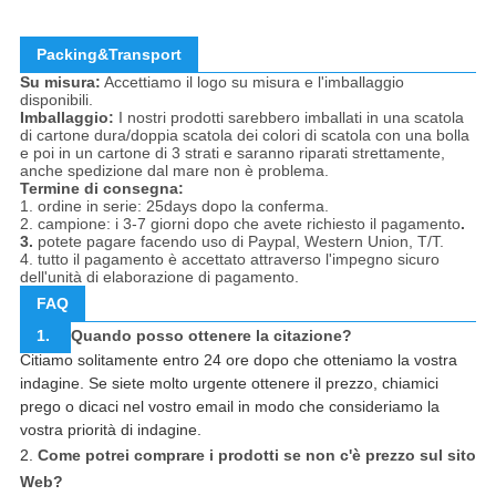
Packing&Transport
Su misura:
Accettiamo il logo su misura e l'imballaggio
disponibili.
Imballaggio:
I nostri prodotti sarebbero imballati in una scatola
di cartone dura/doppia scatola dei colori di scatola con una bolla
e poi in un cartone di 3 strati e saranno riparati strettamente,
anche spedizione dal mare non è problema.
Termine di consegna:
1. ordine in serie: 25days dopo la conferma.
2. campione: i 3-7 giorni dopo che avete richiesto il pagamento
.
3.
potete pagare facendo uso di Paypal, Western Union, T/T.
4. tutto il pagamento è accettato attraverso l'impegno sicuro
dell'unità di elaborazione di pagamento.
FAQ
1.
Quando posso ottenere la citazione?
Citiamo solitamente entro 24 ore dopo che otteniamo la vostra
indagine. Se siete molto urgente ottenere il prezzo, chiamici
prego o dicaci nel vostro email in modo che consideriamo la
vostra priorità di indagine.
2.
Come potrei comprare i prodotti se non c'è prezzo sul sito
Web?