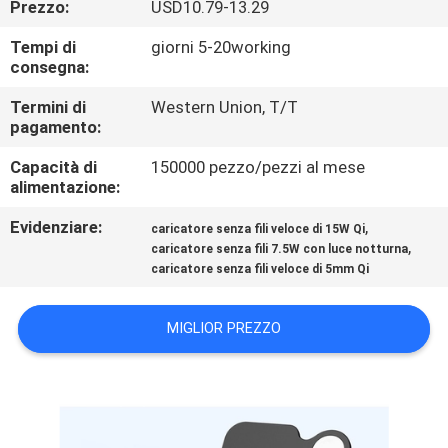
Prezzo:
USD10.79-13.29
CONTROLLO
DI
Tempi di
giorni 5-20working
consegna:
QUALITÀ
Termini di
Western Union, T/T
pagamento:
CONTATTICI
Capacità di
150000 pezzo/pezzi al mese
alimentazione:
RICHIEDA
Evidenziare:
,
caricatore senza fili veloce di 15W Qi
UNA
,
caricatore senza fili 7.5W con luce notturna
caricatore senza fili veloce di 5mm Qi
CITAZIONE
MIGLIOR PREZZO
MAPPA
DEL
SITO