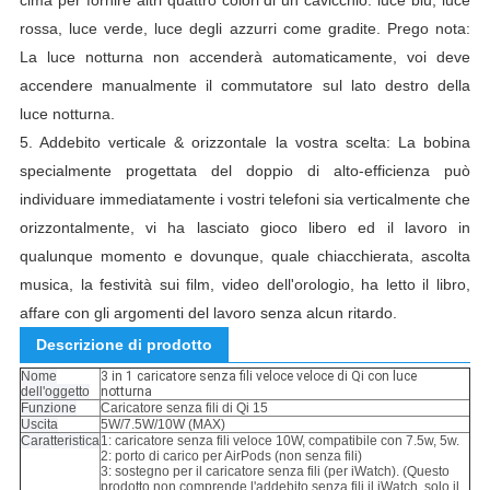
cima per fornire altri quattro colori di un cavicchio: luce blu, luce
rossa, luce verde, luce degli azzurri come gradite.
Prego nota:
La luce notturna non accenderà automaticamente, voi deve
accendere manualmente il commutatore sul lato destro della
luce notturna.
5.
Addebito verticale & orizzontale la vostra scelta: La bobina
specialmente progettata del doppio di alto-efficienza può
individuare immediatamente i vostri telefoni sia verticalmente che
orizzontalmente, vi ha lasciato gioco libero ed il lavoro in
qualunque momento e dovunque, quale chiacchierata, ascolta
musica, la festività sui film, video dell'orologio, ha letto il libro,
affare con gli argomenti del lavoro senza alcun ritardo.
Descrizione di prodotto
Nome
3 in 1 caricatore senza fili veloce veloce di Qi con luce
dell'oggetto
notturna
Funzione
Caricatore senza fili di Qi 15
Uscita
5W/7.5W/10W (MAX)
Caratteristica
1: caricatore senza fili veloce 10W, compatibile con 7.5w, 5w.
2: porto di carico per AirPods (non senza fili)
3: sostegno per il caricatore senza fili (per iWatch). (Questo
prodotto non comprende l'addebito senza fili il iWatch, solo il