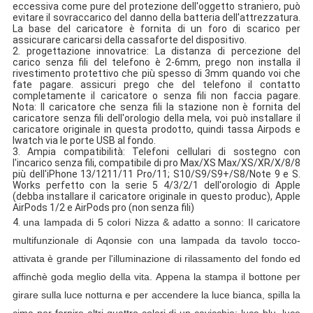
eccessiva come pure del protezione dell'oggetto straniero, può
evitare il sovraccarico del danno della batteria dell'attrezzatura.
La base del caricatore è fornita di un foro di scarico per
assicurare caricarsi della cassaforte del dispositivo.
2.
progettazione innovatrice: La distanza di percezione del
carico senza fili del telefono è 2-6mm, prego non installa il
rivestimento protettivo che più spesso di 3mm quando voi che
fate pagare.
assicuri prego che del telefono il contatto
completamente il caricatore o senza fili non faccia pagare.
Nota: Il caricatore che senza fili la stazione non è fornita del
caricatore senza fili dell'orologio della mela, voi può installare il
caricatore originale in questa prodotto, quindi tassa Airpods e
Iwatch via le porte USB al fondo.
3.
Ampia compatibilità: Telefoni cellulari di sostegno con
l'incarico senza fili, compatibile di pro Max/XS Max/XS/XR/X/8/8
più dell'iPhone 13/1211/11 Pro/11; S10/S9/S9+/S8/Note 9 e S.
Works perfetto con la serie 5 4/3/2/1 dell'orologio di Apple
(debba installare il caricatore originale in questo produc), Apple
AirPods 1/2 e AirPods pro (non senza fili)
4.
una lampada di 5 colori Nizza & adatto a sonno: Il caricatore
multifunzionale di Aqonsie con una lampada da tavolo tocco-
attivata è grande per l'illuminazione di rilassamento del fondo ed
affinchè goda meglio della vita.
Appena la stampa il bottone per
girare sulla luce notturna e per accendere la luce bianca, spilla la