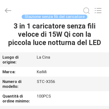
Shenzhen
Sunning
Tension
Industrial
Co.,
Stazione senza fili del caricatore
Ltd..
All
Rights
3 in 1 caricatore senza fili
CASA
Reserved.
Developed
veloce di 15W Qi con la
by
ECER
PRODOTTI
piccola luce notturna del LED
CIRCA
Luogo di
La Cina
origine:
NOI
Marca:
KeiMi
GIRO
Numero di
STC-X356
modello:
DELLA
FABBRICA
Quantità di
100PCS
ordine minimo: