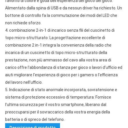
favorito di colore e goda dell'esperienza del gioco del gioco.
Alimentato dalla spina di USB e da nessun driver ha richiesto.
Un
bottone di controllo fa la commutazione dei modi del LED che
non richiede sforzo.
4.
combinazione 2-in-1 di incarico senza fili del cuscinetto di
topo micro-strutturato: La progettazione eccellente di
combinazione 2 in-1 integra la convenienza della radio che
incarica di
un
cuscinetto di topo micro-strutturato della
prestazione,
non più ammasso del cavo alla vostra area di
carico offre l'abbondanza di stanza per gioco o lavori d'ufficio ed
aiuti migliorare l'esperienza di gioco per i gamers o l'efficienza
del lavoro nell'ufficio.
5.
Indicazione di stato anormale incorporata, sovratensione e
sistema di protezione eccessivo di temperatura: Fornisce
l'ultima sicurezza per il vostro smartphone, liberano dal
preoccuparsi per il sovraccarico della vostra energia della
batteria o di spreco del telefono.
Descrizione di prodotto