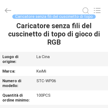
Shenzhen
Sunning
Tension
Industrial
Co.,
Caricatore senza fili del cuscinetto di topo
Ltd..
All
Rights
Caricatore senza fili del
CASA
Reserved.
Developed
cuscinetto di topo di gioco di
by
ECER
PRODOTTI
RGB
CIRCA
Luogo di
La Cina
origine:
NOI
Marca:
KeiMi
GIRO
Numero di
STC-WP06
modello:
DELLA
FABBRICA
Quantità di
100PCS
ordine minimo: