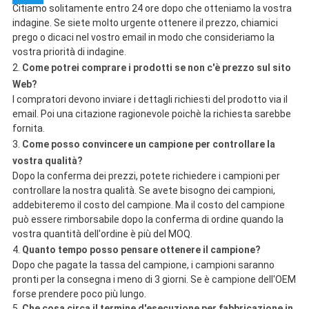
Citiamo solitamente entro 24 ore dopo che otteniamo la vostra
indagine. Se siete molto urgente ottenere il prezzo, chiamici
prego o dicaci nel vostro email in modo che consideriamo la
vostra priorità di indagine.
2.
Come potrei comprare i prodotti se non c'è prezzo sul sito
Web?
I compratori devono inviare i dettagli richiesti del prodotto via il
email. Poi una citazione ragionevole poichè la richiesta sarebbe
fornita.
3.
Come posso convincere un campione per controllare la
vostra qualità?
Dopo la conferma dei prezzi, potete richiedere i campioni per
controllare la nostra qualità. Se avete bisogno dei campioni,
addebiteremo il costo del campione. Ma il costo del campione
può essere rimborsabile dopo la conferma di ordine quando la
vostra quantità dell'ordine è più del MOQ.
4.
Quanto tempo posso pensare ottenere il campione?
Dopo che pagate la tassa del campione, i campioni saranno
pronti per la consegna i meno di 3 giorni. Se è campione dell'OEM
forse prendere poco più lungo.
5.
Che cosa circa il termine d'esecuzione per fabbricazione in