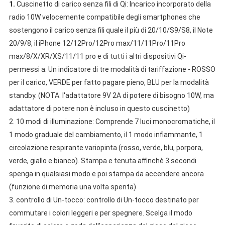
1.
Cuscinetto di carico senza fili di Qi: Incarico incorporato della
radio 10W velocemente compatibile degli smartphones che
sostengono il carico senza fili quale il più di 20/10/S9/S8, il Note
20/9/8, il iPhone 12/12Pro/12Pro max/11/11Pro/11Pro
max/8/X/XR/XS/11/11 pro e di tutti i altri dispositivi Qi-
permessi a.
Un indicatore di tre modalità di tariffazione - ROSSO
per il carico, VERDE per fatto pagare pieno, BLU per la modalità
standby.
(NOTA: l'adattatore 9V 2A di potere di bisogno 10W, ma
adattatore di potere non è incluso in questo cuscinetto)
2.
10 modi di illuminazione: Comprende 7 luci monocromatiche, il
1 modo graduale del cambiamento, il 1 modo infiammante, 1
circolazione respirante variopinta (rosso, verde, blu, porpora,
verde, giallo e bianco).
Stampa e tenuta affinchè 3 secondi
spenga in qualsiasi modo e poi stampa da accendere ancora
(funzione di memoria una volta spenta)
3.
controllo di Un-tocco: controllo di Un-tocco destinato per
commutare i colori leggeri e per spegnere.
Scelga il modo