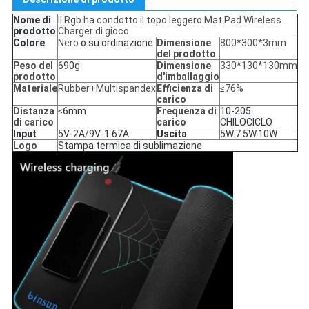
Nome di
Il Rgb ha condotto il topo leggero Mat Pad Wireless
prodotto
Charger di gioco
Colore
Nero
o su ordinazione
Dimensione
800*300*3mm
del prodotto
Peso del
690g
Dimensione
330*130*130mm
prodotto
d'imballaggio
Materiale
Rubber+Multispandex
Efficienza di
≤76%
carico
Distanza
≤6mm
Frequenza di
10-205
di carico
carico
CHILOCICLO
Input
5V-2A/9V-1.67A
Uscita
5W.7.5W.10W
Logo
Stampa termica di sublimazione