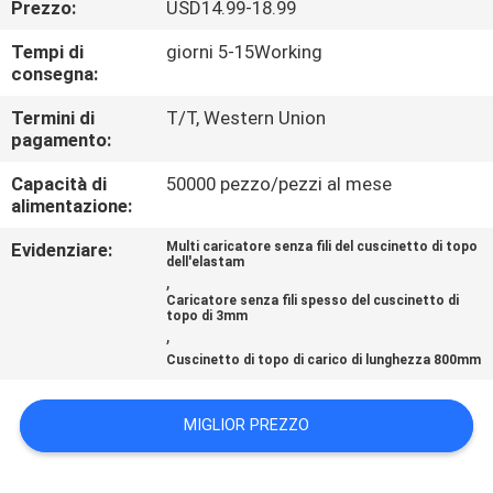
Prezzo:
USD14.99-18.99
CONTROLLO
DI
Tempi di
giorni 5-15Working
consegna:
QUALITÀ
Termini di
T/T, Western Union
pagamento:
CONTATTICI
Capacità di
50000 pezzo/pezzi al mese
alimentazione:
RICHIEDA
Evidenziare:
Multi caricatore senza fili del cuscinetto di topo
UNA
dell'elastam
,
CITAZIONE
Caricatore senza fili spesso del cuscinetto di
topo di 3mm
,
Cuscinetto di topo di carico di lunghezza 800mm
MAPPA
DEL
MIGLIOR PREZZO
SITO