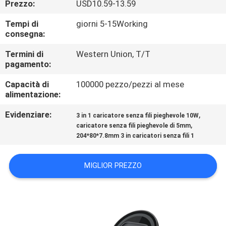
Prezzo:
USD10.59-13.59
CONTROLLO
DI
Tempi di
giorni 5-15Working
consegna:
QUALITÀ
Termini di
Western Union, T/T
pagamento:
CONTATTICI
Capacità di
100000 pezzo/pezzi al mese
alimentazione:
RICHIEDA
Evidenziare:
,
3 in 1 caricatore senza fili pieghevole 10W
UNA
,
caricatore senza fili pieghevole di 5mm
204*80*7.8mm 3 in caricatori senza fili 1
CITAZIONE
MIGLIOR PREZZO
MAPPA
DEL
SITO