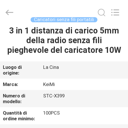
Sunning
Tension
Industrial
Co.,
Ltd..
Caricatori senza fili portatili
All
Rights
3 in 1 distanza di carico 5mm
CASA
Reserved.
Developed
by
della radio senza fili
ECER
PRODOTTI
pieghevole del caricatore 10W
CIRCA
Luogo di
La Cina
origine:
NOI
Marca:
KeiMi
GIRO
Numero di
STC-X399
modello:
DELLA
FABBRICA
Quantità di
100PCS
ordine minimo: