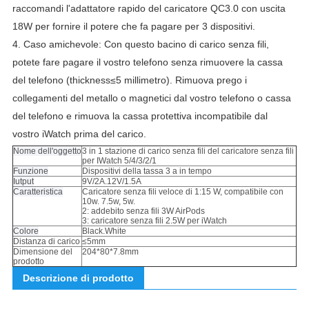
raccomandi l'adattatore rapido del caricatore QC3.0 con uscita
18W per fornire il potere che fa pagare per 3 dispositivi.
4.
Caso amichevole: Con questo bacino di carico senza fili,
potete fare pagare il vostro telefono senza rimuovere la cassa
del telefono (thickness≤5 millimetro).
Rimuova prego i
collegamenti del metallo o magnetici dal vostro telefono o cassa
del telefono e rimuova la cassa protettiva incompatibile dal
vostro iWatch prima del carico.
Nome dell'oggetto
3 in 1 stazione di carico senza fili del caricatore senza fili
per IWatch 5/4/3/2/1
Funzione
Dispositivi della tassa 3 a in tempo
Iutput
9V/2A.12V/1.5A
Caratteristica
Caricatore senza fili veloce di 1:15 W, compatibile con
10w. 7.5w, 5w.
2: addebito senza fili 3W AirPods
3: caricatore senza fili 2.5W per iWatch
Colore
Black.White
Distanza di carico
≤5mm
Dimensione del
204*80*7.8mm
prodotto
Descrizione di prodotto